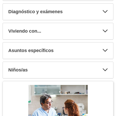
secci
Diagnóstico y exámenes
Expa
secci
Viviendo con...
Expa
secci
Asuntos específicos
Expa
secci
Niños/as
Expa
secci
Tema
Imagen