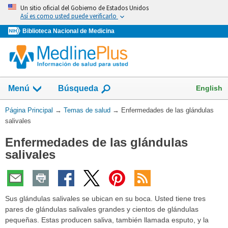
Omita
Un sitio oficial del Gobierno de Estados Unidos
y
Así es como usted puede verificarlo
vaya
Biblioteca Nacional de Medicina
al
Contenido
Mostrar
English
Menú
Búsqueda
el
campo
Usted
Página Principal
→
Temas de salud
→
Enfermedades de las glándulas
de
está
salivales
aquí:
Enfermedades de las glándulas
salivales
Sus glándulas salivales se ubican en su boca. Usted tiene tres
pares de glándulas salivales grandes y cientos de glándulas
pequeñas. Estas producen saliva, también llamada esputo, y la