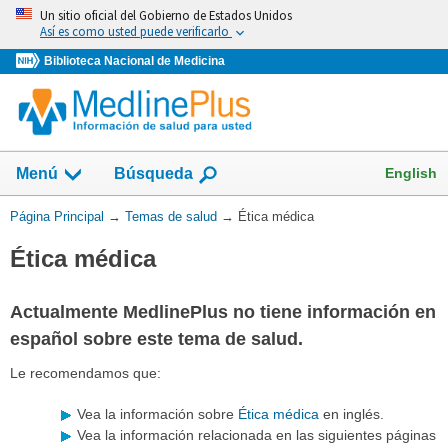
Omita
Un sitio oficial del Gobierno de Estados Unidos
y
Así es como usted puede verificarlo
vaya
Biblioteca Nacional de Medicina
al
Contenido
Mostrar
English
Menú
Búsqueda
el
campo
Usted
Página Principal
→
Temas de salud
→
Ética médica
de
está
Ética médica
aquí:
Actualmente MedlinePlus no tiene información en
español sobre este tema de salud.
Le recomendamos que:
Vea la información sobre
Ética médica
en inglés.
Vea la información relacionada en las siguientes páginas