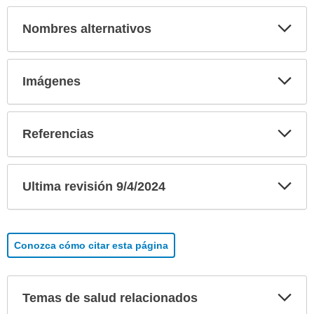
Exp
Nombres alternativos
sec
Exp
Imágenes
sec
Exp
Referencias
sec
Exp
Ultima revisión 9/4/2024
sec
Conozca cómo citar esta página
Exp
Temas de salud relacionados
sec