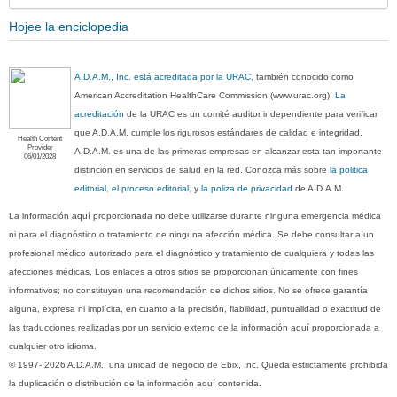
Hojee la enciclopedia
A.D.A.M., Inc. está acreditada por la URAC
, también conocido como
American Accreditation HealthCare Commission (www.urac.org).
La
acreditación
de la URAC es un comité auditor independiente para verificar
que A.D.A.M. cumple los rigurosos estándares de calidad e integridad.
Health Content
Provider
A.D.A.M. es una de las primeras empresas en alcanzar esta tan importante
06/01/2028
distinción en servicios de salud en la red. Conozca más sobre
la politica
editorial, el proceso editorial
, y
la poliza de privacidad
de A.D.A.M.
La información aquí proporcionada no debe utilizarse durante ninguna emergencia médica
ni para el diagnóstico o tratamiento de ninguna afección médica. Se debe consultar a un
profesional médico autorizado para el diagnóstico y tratamiento de cualquiera y todas las
afecciones médicas. Los enlaces a otros sitios se proporcionan únicamente con fines
informativos; no constituyen una recomendación de dichos sitios. No se ofrece garantía
alguna, expresa ni implícita, en cuanto a la precisión, fiabilidad, puntualidad o exactitud de
las traducciones realizadas por un servicio externo de la información aquí proporcionada a
cualquier otro idioma.
© 1997- 2026 A.D.A.M., una unidad de negocio de Ebix, Inc. Queda estrictamente prohibida
la duplicación o distribución de la información aquí contenida.