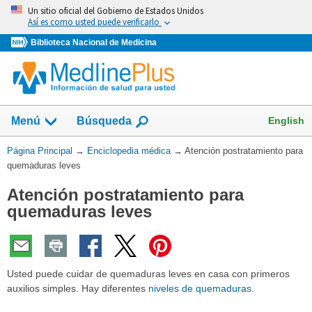
Omita
Un sitio oficial del Gobierno de Estados Unidos
y
Así es como usted puede verificarlo
vaya
Biblioteca Nacional de Medicina
al
Contenido
English
Menú
Búsqueda
Usted
Página Principal
→
Enciclopedia médica
→
Atención postratamiento para
está
quemaduras leves
aquí:
Atención postratamiento para
quemaduras leves
Usted puede cuidar de quemaduras leves en casa con primeros
auxilios simples. Hay diferentes
niveles de quemaduras
.