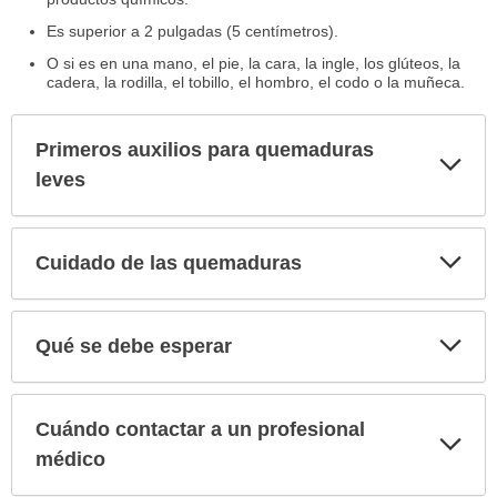
Es superior a 2 pulgadas (5 centímetros).
O si es en una mano, el pie, la cara, la ingle, los glúteos, la
cadera, la rodilla, el tobillo, el hombro, el codo o la muñeca.
Primeros auxilios para quemaduras
Exp
sec
leves
Exp
Cuidado de las quemaduras
sec
Exp
Qué se debe esperar
sec
Cuándo contactar a un profesional
Exp
sec
médico