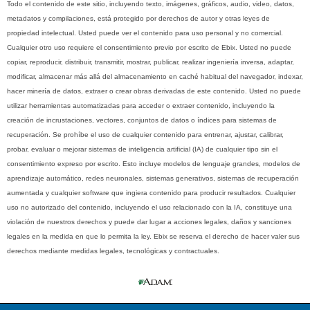
Todo el contenido de este sitio, incluyendo texto, imágenes, gráficos, audio, video, datos,
metadatos y compilaciones, está protegido por derechos de autor y otras leyes de
propiedad intelectual. Usted puede ver el contenido para uso personal y no comercial.
Cualquier otro uso requiere el consentimiento previo por escrito de Ebix. Usted no puede
copiar, reproducir, distribuir, transmitir, mostrar, publicar, realizar ingeniería inversa, adaptar,
modificar, almacenar más allá del almacenamiento en caché habitual del navegador, indexar,
hacer minería de datos, extraer o crear obras derivadas de este contenido. Usted no puede
utilizar herramientas automatizadas para acceder o extraer contenido, incluyendo la
creación de incrustaciones, vectores, conjuntos de datos o índices para sistemas de
recuperación. Se prohíbe el uso de cualquier contenido para entrenar, ajustar, calibrar,
probar, evaluar o mejorar sistemas de inteligencia artificial (IA) de cualquier tipo sin el
consentimiento expreso por escrito. Esto incluye modelos de lenguaje grandes, modelos de
aprendizaje automático, redes neuronales, sistemas generativos, sistemas de recuperación
aumentada y cualquier software que ingiera contenido para producir resultados. Cualquier
uso no autorizado del contenido, incluyendo el uso relacionado con la IA, constituye una
violación de nuestros derechos y puede dar lugar a acciones legales, daños y sanciones
legales en la medida en que lo permita la ley. Ebix se reserva el derecho de hacer valer sus
derechos mediante medidas legales, tecnológicas y contractuales.