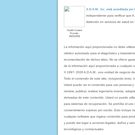
A.D.A.M., Inc. está acreditada por
independiente para verificar que A
distinción en servicios de salud e
Health Content
Provider
06/01/2028
La información aquí proporcionada no debe utiliza
médico autorizado para el diagnóstico y tratamient
recomendación de dichos sitios. No se ofrece garant
de la información aquí proporcionada a cualquier o
© 1997- 2026 A.D.A.M., una unidad de negocio de Eb
Todo el contenido de este sitio, incluyendo texto, 
Usted puede ver el contenido para uso personal y no 
mostrar, publicar, realizar ingeniería inversa, ada
derivadas de este contenido. Usted no puede utiliz
para sistemas de recuperación. Se prohíbe el uso de c
consentimiento expreso por escrito. Esto incluye
cualquier software que ingiera contenido para prod
y puede dar lugar a acciones legales, daños y sanc
tecnológicas y contractuales.