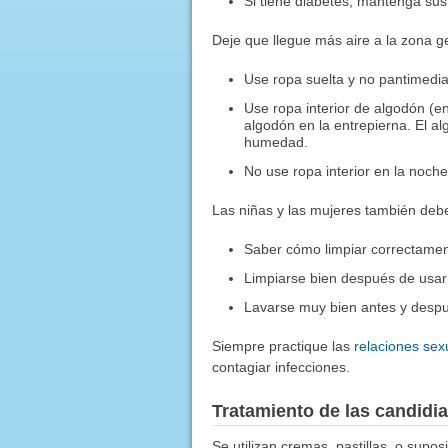
Si tiene diabetes, mantenga sus
Deje que llegue más aire a la zona ge
Use ropa suelta y no pantimedia
Use ropa interior de algodón (en
algodón en la entrepierna. El a
humedad.
No use ropa interior en la noc
Las niñas y las mujeres también deb
Saber cómo limpiar correctament
Limpiarse bien después de usar 
Lavarse muy bien antes y despué
Siempre practique las
relaciones sex
contagiar infecciones.
Tratamiento de las candidia
Se utilizan cremas, pastillas, o supos