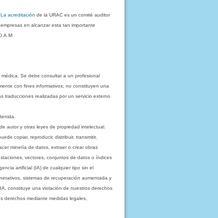
.
La acreditación
de la URAC es un comité auditor
s empresas en alcanzar esta tan importante
D.A.M.
 médica. Se debe consultar a un profesional
mente con fines informativos; no constituyen una
as traducciones realizadas por un servicio externo
tenida.
e autor y otras leyes de propiedad intelectual.
 copiar, reproducir, distribuir, transmitir,
acer minería de datos, extraer o crear obras
staciones, vectores, conjuntos de datos o índices
cia artificial (IA) de cualquier tipo sin el
enerativos, sistemas de recuperación aumentada y
 IA, constituye una violación de nuestros derechos
sus derechos mediante medidas legales,