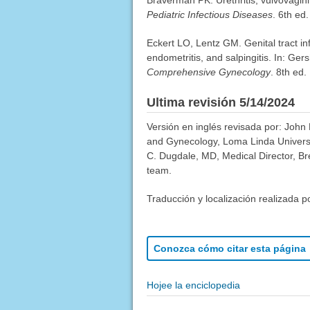
Braverman PK. Urethritis, vulvovaginit
Pediatric Infectious Diseases
. 6th ed
Eckert LO, Lentz GM. Genital tract in
endometritis, and salpingitis. In: G
Comprehensive Gynecology
. 8th ed.
Ultima revisión 5/14/2024
Versión en inglés revisada por: John
and Gynecology, Loma Linda Universi
C. Dugdale, MD, Medical Director, Bre
team.
Traducción y localización realizada p
Conozca cómo citar esta página
Hojee la enciclopedia