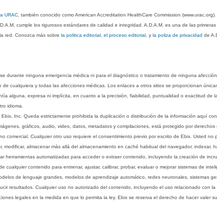
 la URAC
, también conocido como American Accreditation HealthCare Commission (www.urac.org)
.D.A.M. cumple los rigurosos estándares de calidad e integridad. A.D.A.M. es una de las primera
n la red. Conozca más sobre
la politica editorial, el proceso editorial
, y
la poliza de privacidad
de A.
rse durante ninguna emergencia médica ni para el diagnóstico o tratamiento de ninguna afección
o de cualquiera y todas las afecciones médicas. Los enlaces a otros sitios se proporcionan única
ía alguna, expresa ni implícita, en cuanto a la precisión, fiabilidad, puntualidad o exactitud de l
tro idioma.
ix, Inc. Queda estrictamente prohibida la duplicación o distribución de la información aquí con
imágenes, gráficos, audio, video, datos, metadatos y compilaciones, está protegido por derechos d
comercial. Cualquier otro uso requiere el consentimiento previo por escrito de Ebix. Usted no puede
ptar, modificar, almacenar más allá del almacenamiento en caché habitual del navegador, indexar, h
ar herramientas automatizadas para acceder o extraer contenido, incluyendo la creación de incru
ualquier contenido para entrenar, ajustar, calibrar, probar, evaluar o mejorar sistemas de inteligen
 modelos de lenguaje grandes, modelos de aprendizaje automático, redes neuronales, sistemas g
ucir resultados. Cualquier uso no autorizado del contenido, incluyendo el uso relacionado con la
iones legales en la medida en que lo permita la ley. Ebix se reserva el derecho de hacer valer 