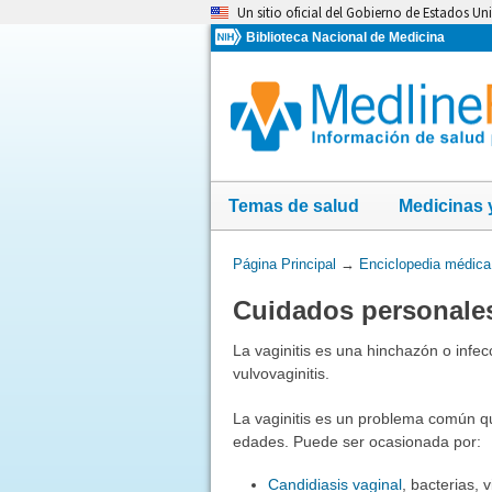
Omita
Un sitio oficial del Gobierno de Estados Un
y
Biblioteca Nacional de Medicina
vaya
al
Contenido
Temas de salud
Medicinas 
Usted
Página Principal
→
Enciclopedia médica
está
Cuidados personales 
aquí:
La vaginitis es una hinchazón o infe
vulvovaginitis.
La vaginitis es un problema común q
edades. Puede ser ocasionada por:
Candidiasis vaginal
, bacterias, 