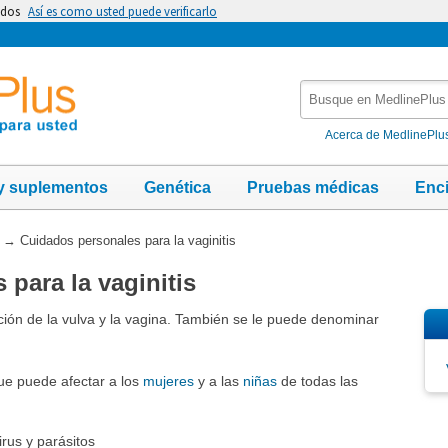
idos
Así es como usted puede verificarlo
Busque
en
MedlinePlus
Acerca de MedlinePlu
y suplementos
Genética
Pruebas médicas
Enc
→
Cuidados personales para la vaginitis
para la vaginitis
cción de la vulva y la vagina. También se le puede denominar
ue puede afectar a los
mujeres
y a las
niñas
de todas las
virus y parásitos