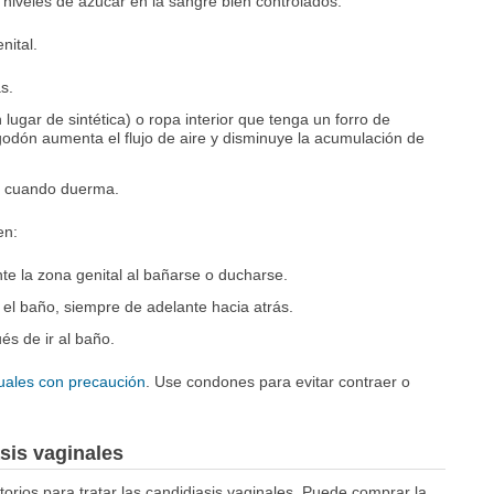
 niveles de azúcar en la sangre bien controlados.
nital.
s.
 lugar de sintética) o ropa interior que tenga un forro de
lgodón aumenta el flujo de aire y disminuye la acumulación de
he cuando duerma.
en:
e la zona genital al bañarse o ducharse.
el baño, siempre de adelante hacia atrás.
s de ir al baño.
uales con precaución
. Use condones para evitar contraer o
sis vaginales
itorios para tratar las candidiasis vaginales. Puede comprar la