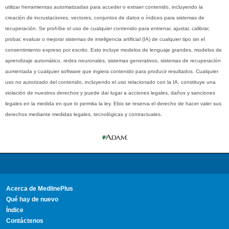
utilizar herramientas automatizadas para acceder o extraer contenido, incluyendo la
creación de incrustaciones, vectores, conjuntos de datos o índices para sistemas de
recuperación. Se prohíbe el uso de cualquier contenido para entrenar, ajustar, calibrar,
probar, evaluar o mejorar sistemas de inteligencia artificial (IA) de cualquier tipo sin el
consentimiento expreso por escrito. Esto incluye modelos de lenguaje grandes, modelos de
aprendizaje automático, redes neuronales, sistemas generativos, sistemas de recuperación
aumentada y cualquier software que ingiera contenido para producir resultados. Cualquier
uso no autorizado del contenido, incluyendo el uso relacionado con la IA, constituye una
violación de nuestros derechos y puede dar lugar a acciones legales, daños y sanciones
legales en la medida en que lo permita la ley. Ebix se reserva el derecho de hacer valer sus
derechos mediante medidas legales, tecnológicas y contractuales.
Acerca de MedlinePlus
Qué hay de nuevo
Índice
Contáctenos