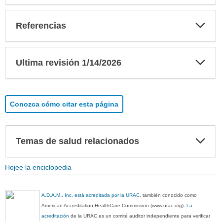
Exp
Referencias
sec
Exp
Ultima revisión 1/14/2026
sec
Conozca cómo citar esta página
Exp
Temas de salud relacionados
sec
Hojee la enciclopedia
A.D.A.M., Inc. está acreditada por la URAC
, también conocido como
American Accreditation HealthCare Commission (www.urac.org).
La
acreditación
de la URAC es un comité auditor independiente para verificar