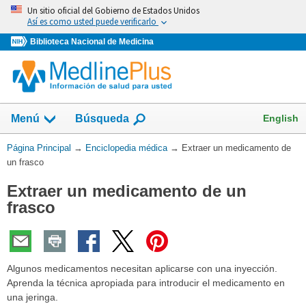
Omita
Un sitio oficial del Gobierno de Estados Unidos
y
Así es como usted puede verificarlo
vaya
Biblioteca Nacional de Medicina
al
Contenido
English
Menú
Búsqueda
Usted
Página Principal
→
Enciclopedia médica
→
Extraer un medicamento de
está
un frasco
aquí:
Extraer un medicamento de un
frasco
Algunos medicamentos necesitan aplicarse con una inyección.
Aprenda la técnica apropiada para introducir el medicamento en
una jeringa.