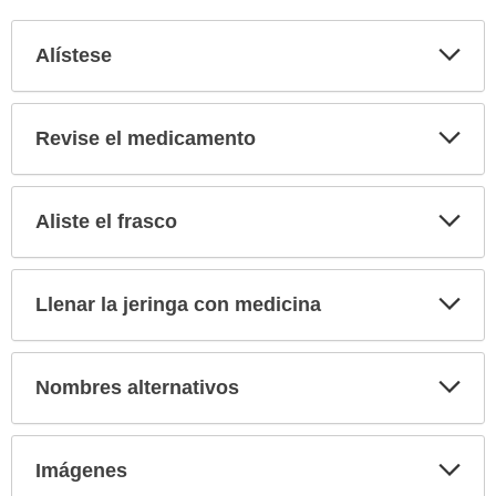
Exp
Alístese
sec
Exp
Revise el medicamento
sec
Exp
Aliste el frasco
sec
Exp
Llenar la jeringa con medicina
sec
Exp
Nombres alternativos
sec
Exp
Imágenes
sec