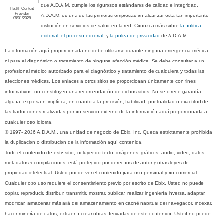
que A.D.A.M. cumple los rigurosos estándares de calidad e integridad.
Health Content
Provider
A.D.A.M. es una de las primeras empresas en alcanzar esta tan importante
06/01/2028
distinción en servicios de salud en la red. Conozca más sobre
la politica
editorial, el proceso editorial
, y
la poliza de privacidad
de A.D.A.M.
La información aquí proporcionada no debe utilizarse durante ninguna emergencia médica
ni para el diagnóstico o tratamiento de ninguna afección médica. Se debe consultar a un
profesional médico autorizado para el diagnóstico y tratamiento de cualquiera y todas las
afecciones médicas. Los enlaces a otros sitios se proporcionan únicamente con fines
informativos; no constituyen una recomendación de dichos sitios. No se ofrece garantía
alguna, expresa ni implícita, en cuanto a la precisión, fiabilidad, puntualidad o exactitud de
las traducciones realizadas por un servicio externo de la información aquí proporcionada a
cualquier otro idioma.
© 1997- 2026 A.D.A.M., una unidad de negocio de Ebix, Inc. Queda estrictamente prohibida
la duplicación o distribución de la información aquí contenida.
Todo el contenido de este sitio, incluyendo texto, imágenes, gráficos, audio, video, datos,
metadatos y compilaciones, está protegido por derechos de autor y otras leyes de
propiedad intelectual. Usted puede ver el contenido para uso personal y no comercial.
Cualquier otro uso requiere el consentimiento previo por escrito de Ebix. Usted no puede
copiar, reproducir, distribuir, transmitir, mostrar, publicar, realizar ingeniería inversa, adaptar,
modificar, almacenar más allá del almacenamiento en caché habitual del navegador, indexar,
hacer minería de datos, extraer o crear obras derivadas de este contenido. Usted no puede