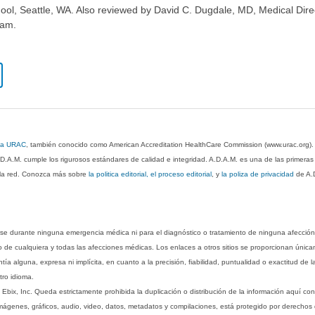
ool, Seattle, WA. Also reviewed by David C. Dugdale, MD, Medical Dire
eam.
 la URAC
, también conocido como American Accreditation HealthCare Commission (www.urac.org)
.D.A.M. cumple los rigurosos estándares de calidad e integridad. A.D.A.M. es una de las primera
n la red. Conozca más sobre
la politica editorial, el proceso editorial
, y
la poliza de privacidad
de A.
rse durante ninguna emergencia médica ni para el diagnóstico o tratamiento de ninguna afección
o de cualquiera y todas las afecciones médicas. Los enlaces a otros sitios se proporcionan única
ía alguna, expresa ni implícita, en cuanto a la precisión, fiabilidad, puntualidad o exactitud de l
tro idioma.
ix, Inc. Queda estrictamente prohibida la duplicación o distribución de la información aquí con
imágenes, gráficos, audio, video, datos, metadatos y compilaciones, está protegido por derechos d