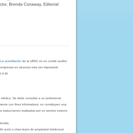
ctor, Brenda Conaway, Editorial
.
La acreditación
de la URAC es un comité auditor
s empresas en alcanzar esta tan importante
D.A.M.
 médica. Se debe consultar a un profesional
mente con fines informativos; no constituyen una
as traducciones realizadas por un servicio externo
tenida.
e autor y otras leyes de propiedad intelectual.