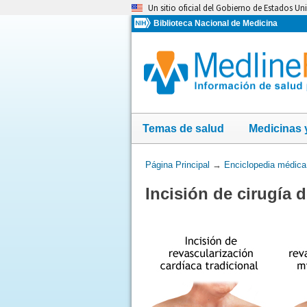
Omita
Un sitio oficial del Gobierno de Estados Un
y
Biblioteca Nacional de Medicina
vaya
al
Contenido
Temas de salud
Medicinas 
Usted
Página Principal
→
Enciclopedia médica
está
Incisión de cirugía 
aquí: