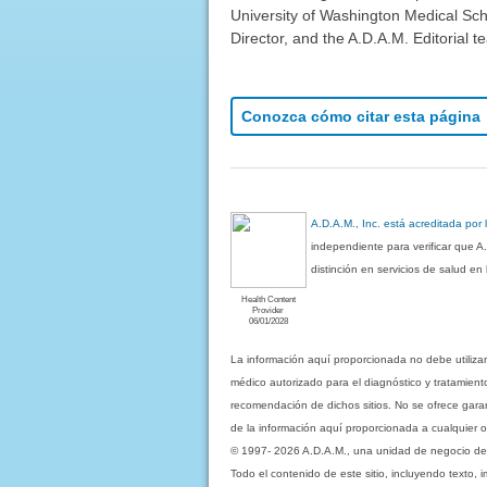
University of Washington Medical Sch
Director, and the A.D.A.M. Editorial t
Conozca cómo citar esta página
A.D.A.M., Inc. está acreditada por
independiente para verificar que A
distinción en servicios de salud e
Health Content
Provider
06/01/2028
La información aquí proporcionada no debe utiliza
médico autorizado para el diagnóstico y tratamient
recomendación de dichos sitios. No se ofrece garant
de la información aquí proporcionada a cualquier o
© 1997- 2026 A.D.A.M., una unidad de negocio de Eb
Todo el contenido de este sitio, incluyendo texto, 