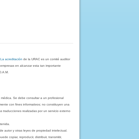
.
La acreditación
de la URAC es un comité auditor
s empresas en alcanzar esta tan importante
D.A.M.
 médica. Se debe consultar a un profesional
mente con fines informativos; no constituyen una
as traducciones realizadas por un servicio externo
tenida.
e autor y otras leyes de propiedad intelectual.
 copiar, reproducir, distribuir, transmitir,