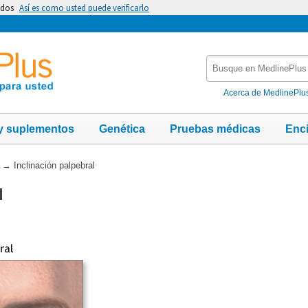
idos
Así es como usted puede verificarlo
Busque
en
MedlinePlus
Acerca de MedlinePlu
y suplementos
Genética
Pruebas médicas
Enc
→
Inclinación palpebral
l