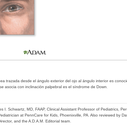
nea trazada desde el ángulo exterior del ojo al ángulo interior es conoc
 asocia con inclinación palpebral es el síndrome de Down.
es I. Schwartz, MD, FAAP, Clinical Assistant Professor of Pediatrics, P
Pediatrician at PennCare for Kids, Phoenixville, PA. Also reviewed by D
irector, and the A.D.A.M. Editorial team.