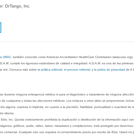
or: DrTango, Inc.
 la URAC
, también conocido como American Accreditation HealthCare Commission (www.urac.org)
.D.A.M. cumple los rigurosos estándares de calidad e integridad. A.D.A.M. es una de las primera
n la red. Conozca más sobre
la politica editorial, el proceso editorial
, y
la poliza de privacidad
de A.
rse durante ninguna emergencia médica ni para el diagnóstico o tratamiento de ninguna afección
o de cualquiera y todas las afecciones médicas. Los enlaces a otros sitios se proporcionan única
ía alguna, expresa ni implícita, en cuanto a la precisión, fiabilidad, puntualidad o exactitud de l
tro idioma.
ix, Inc. Queda estrictamente prohibida la duplicación o distribución de la información aquí con
imágenes, gráficos, audio, video, datos, metadatos y compilaciones, está protegido por derechos d
comercial. Cualquier otro uso requiere el consentimiento previo por escrito de Ebix. Usted no puede