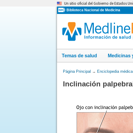
Omita
Un sitio oficial del Gobierno de Estados Un
y
Biblioteca Nacional de Medicina
vaya
al
Contenido
Temas de salud
Medicinas 
Usted
Página Principal
→
Enciclopedia médica
está
Inclinación palpebra
aquí: