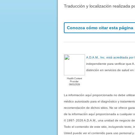
Traducción y localización realizada p
Conozca cómo citar esta página
A.D.A.M., Inc. está acreditada por
independiente para verificar que A
distinción en servicios de salud e
Health Content
Provider
06/01/2028
La información aquí proporcionada no debe utiliza
médico autorizado para el diagnóstico y tratamient
recomendación de dichos sitios. No se ofrece garant
de la información aquí proporcionada a cualquier o
© 1997- 2026 A.D.A.M., una unidad de negocio de Eb
Todo el contenido de este sitio, incluyendo texto, 
Usted puede ver el contenido para uso personal y no 