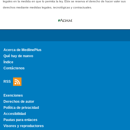
legales en la medida en que lo permita la ley. Ebix se reserva el derecho de hacer valer sus
derechos mediante medidas legales, tecnológicas y contractuales.
Acerca de MedlinePlus
Qué hay de nuevo
Índice
Contáctenos
RSS
Exenciones
Derechos de autor
Política de privacidad
Accesibilidad
Pautas para enlaces
Visores y reproductores