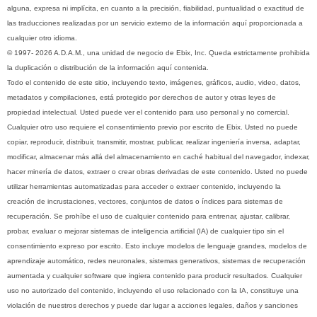
alguna, expresa ni implícita, en cuanto a la precisión, fiabilidad, puntualidad o exactitud de
las traducciones realizadas por un servicio externo de la información aquí proporcionada a
cualquier otro idioma.
© 1997- 2026 A.D.A.M., una unidad de negocio de Ebix, Inc. Queda estrictamente prohibida
la duplicación o distribución de la información aquí contenida.
Todo el contenido de este sitio, incluyendo texto, imágenes, gráficos, audio, video, datos,
metadatos y compilaciones, está protegido por derechos de autor y otras leyes de
propiedad intelectual. Usted puede ver el contenido para uso personal y no comercial.
Cualquier otro uso requiere el consentimiento previo por escrito de Ebix. Usted no puede
copiar, reproducir, distribuir, transmitir, mostrar, publicar, realizar ingeniería inversa, adaptar,
modificar, almacenar más allá del almacenamiento en caché habitual del navegador, indexar,
hacer minería de datos, extraer o crear obras derivadas de este contenido. Usted no puede
utilizar herramientas automatizadas para acceder o extraer contenido, incluyendo la
creación de incrustaciones, vectores, conjuntos de datos o índices para sistemas de
recuperación. Se prohíbe el uso de cualquier contenido para entrenar, ajustar, calibrar,
probar, evaluar o mejorar sistemas de inteligencia artificial (IA) de cualquier tipo sin el
consentimiento expreso por escrito. Esto incluye modelos de lenguaje grandes, modelos de
aprendizaje automático, redes neuronales, sistemas generativos, sistemas de recuperación
aumentada y cualquier software que ingiera contenido para producir resultados. Cualquier
uso no autorizado del contenido, incluyendo el uso relacionado con la IA, constituye una
violación de nuestros derechos y puede dar lugar a acciones legales, daños y sanciones