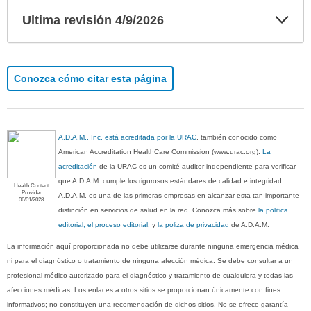
Exp
Ultima revisión 4/9/2026
sec
Conozca cómo citar esta página
A.D.A.M., Inc. está acreditada por la URAC
, también conocido como
American Accreditation HealthCare Commission (www.urac.org).
La
acreditación
de la URAC es un comité auditor independiente para verificar
que A.D.A.M. cumple los rigurosos estándares de calidad e integridad.
Health Content
Provider
A.D.A.M. es una de las primeras empresas en alcanzar esta tan importante
06/01/2028
distinción en servicios de salud en la red. Conozca más sobre
la politica
editorial, el proceso editorial
, y
la poliza de privacidad
de A.D.A.M.
La información aquí proporcionada no debe utilizarse durante ninguna emergencia médica
ni para el diagnóstico o tratamiento de ninguna afección médica. Se debe consultar a un
profesional médico autorizado para el diagnóstico y tratamiento de cualquiera y todas las
afecciones médicas. Los enlaces a otros sitios se proporcionan únicamente con fines
informativos; no constituyen una recomendación de dichos sitios. No se ofrece garantía