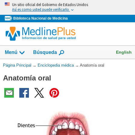
Omita
Un sitio oficial del Gobierno de Estados Unidos
y
Así es como usted puede verificarlo
vaya
Biblioteca Nacional de Medicina
al
Contenido
English
Menú
Búsqueda
Usted
Página Principal
→
Enciclopedia médica
→
Anatomía oral
está
Anatomía oral
aquí: