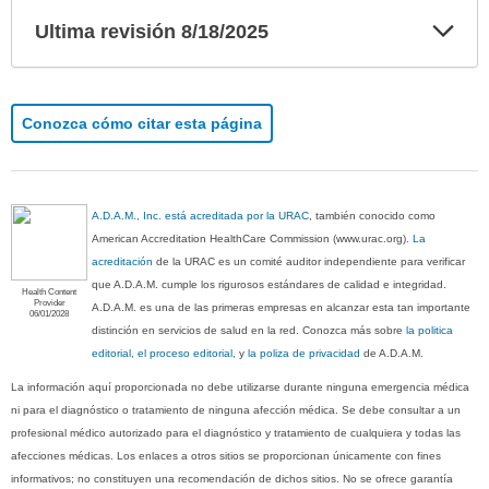
Exp
Ultima revisión 8/18/2025
sec
Conozca cómo citar esta página
A.D.A.M., Inc. está acreditada por la URAC
, también conocido como
American Accreditation HealthCare Commission (www.urac.org).
La
acreditación
de la URAC es un comité auditor independiente para verificar
que A.D.A.M. cumple los rigurosos estándares de calidad e integridad.
Health Content
Provider
A.D.A.M. es una de las primeras empresas en alcanzar esta tan importante
06/01/2028
distinción en servicios de salud en la red. Conozca más sobre
la politica
editorial, el proceso editorial
, y
la poliza de privacidad
de A.D.A.M.
La información aquí proporcionada no debe utilizarse durante ninguna emergencia médica
ni para el diagnóstico o tratamiento de ninguna afección médica. Se debe consultar a un
profesional médico autorizado para el diagnóstico y tratamiento de cualquiera y todas las
afecciones médicas. Los enlaces a otros sitios se proporcionan únicamente con fines
informativos; no constituyen una recomendación de dichos sitios. No se ofrece garantía