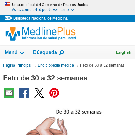
Omita
Un sitio oficial del Gobierno de Estados Unidos
y
Así es como usted puede verificarlo
vaya
Biblioteca Nacional de Medicina
al
Contenido
English
Menú
Búsqueda
Usted
Página Principal
→
Enciclopedia médica
→
Feto de 30 a 32 semanas
está
Feto de 30 a 32 semanas
aquí: