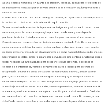
alguna, expresa ni implícita, en cuanto a la precisión, fiabilidad, puntualidad o exactitud de
las traducciones realizadas por un servicio externo de la información aquí proporcionada a
cualquier otro idioma.
© 1997- 2026 A.D.A.M., una unidad de negocio de Ebix, Inc. Queda estrictamente prohibida
la duplicación o distribución de la información aquí contenida.
Todo el contenido de este sitio, incluyendo texto, imágenes, gráficos, audio, video, datos,
metadatos y compilaciones, está protegido por derechos de autor y otras leyes de
propiedad intelectual. Usted puede ver el contenido para uso personal y no comercial.
Cualquier otro uso requiere el consentimiento previo por escrito de Ebix. Usted no puede
copiar, reproducir, distribuir, transmitir, mostrar, publicar, realizar ingeniería inversa, adaptar,
modificar, almacenar más allá del almacenamiento en caché habitual del navegador, indexar,
hacer minería de datos, extraer o crear obras derivadas de este contenido. Usted no puede
utilizar herramientas automatizadas para acceder o extraer contenido, incluyendo la
creación de incrustaciones, vectores, conjuntos de datos o índices para sistemas de
recuperación. Se prohíbe el uso de cualquier contenido para entrenar, ajustar, calibrar,
probar, evaluar o mejorar sistemas de inteligencia artificial (IA) de cualquier tipo sin el
consentimiento expreso por escrito. Esto incluye modelos de lenguaje grandes, modelos de
aprendizaje automático, redes neuronales, sistemas generativos, sistemas de recuperación
aumentada y cualquier software que ingiera contenido para producir resultados. Cualquier
uso no autorizado del contenido, incluyendo el uso relacionado con la IA, constituye una
violación de nuestros derechos y puede dar lugar a acciones legales, daños y sanciones