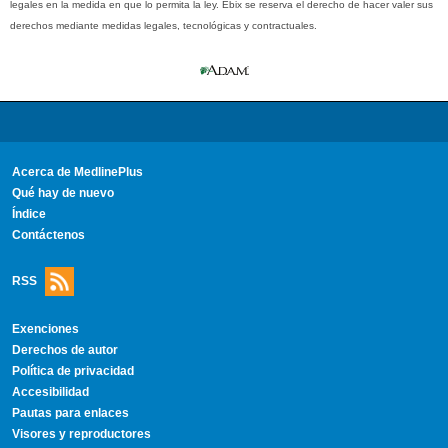
legales en la medida en que lo permita la ley. Ebix se reserva el derecho de hacer valer sus
derechos mediante medidas legales, tecnológicas y contractuales.
Acerca de MedlinePlus
Qué hay de nuevo
Índice
Contáctenos
RSS
Exenciones
Derechos de autor
Política de privacidad
Accesibilidad
Pautas para enlaces
Visores y reproductores