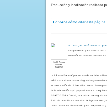
Traducción y localización realizada p
Conozca cómo citar esta página
A.D.A.M., Inc. está acreditada por
independiente para verificar que A
distinción en servicios de salud e
Health Content
Provider
06/01/2028
La información aquí proporcionada no debe utiliza
médico autorizado para el diagnóstico y tratamient
recomendación de dichos sitios. No se ofrece garant
de la información aquí proporcionada a cualquier o
© 1997- 2026 A.D.A.M., una unidad de negocio de Eb
Todo el contenido de este sitio, incluyendo texto, 
Usted puede ver el contenido para uso personal y no 