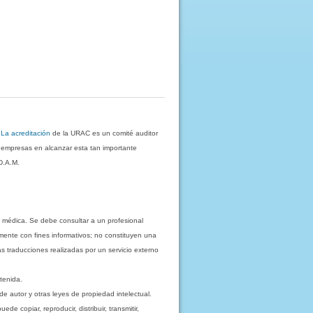
.
La acreditación
de la URAC es un comité auditor
s empresas en alcanzar esta tan importante
D.A.M.
 médica. Se debe consultar a un profesional
mente con fines informativos; no constituyen una
as traducciones realizadas por un servicio externo
tenida.
e autor y otras leyes de propiedad intelectual.
 copiar, reproducir, distribuir, transmitir,