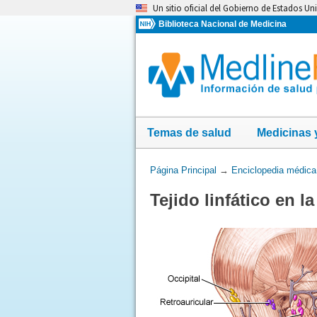
Omita
Un sitio oficial del Gobierno de Estados Un
y
Biblioteca Nacional de Medicina
vaya
al
Contenido
Temas de salud
Medicinas 
Usted
Página Principal
→
Enciclopedia médica
está
Tejido linfático en l
aquí: