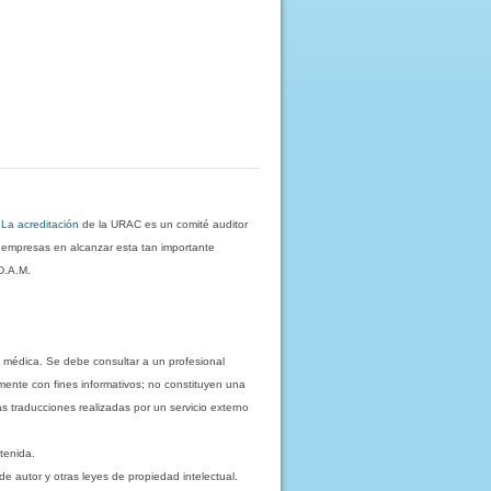
.
La acreditación
de la URAC es un comité auditor
s empresas en alcanzar esta tan importante
D.A.M.
 médica. Se debe consultar a un profesional
mente con fines informativos; no constituyen una
as traducciones realizadas por un servicio externo
tenida.
e autor y otras leyes de propiedad intelectual.