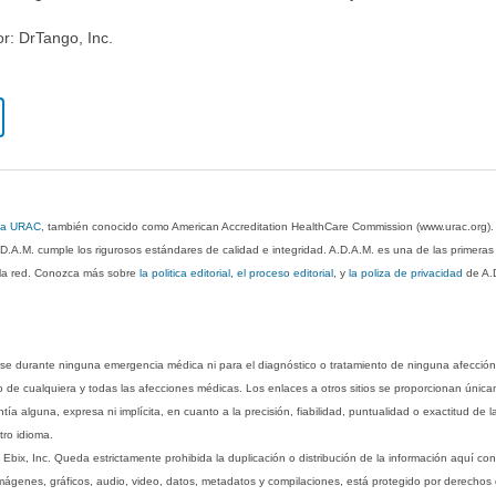
or: DrTango, Inc.
 la URAC
, también conocido como American Accreditation HealthCare Commission (www.urac.org)
.D.A.M. cumple los rigurosos estándares de calidad e integridad. A.D.A.M. es una de las primera
n la red. Conozca más sobre
la politica editorial, el proceso editorial
, y
la poliza de privacidad
de A.
rse durante ninguna emergencia médica ni para el diagnóstico o tratamiento de ninguna afección
o de cualquiera y todas las afecciones médicas. Los enlaces a otros sitios se proporcionan única
ía alguna, expresa ni implícita, en cuanto a la precisión, fiabilidad, puntualidad o exactitud de l
tro idioma.
ix, Inc. Queda estrictamente prohibida la duplicación o distribución de la información aquí con
imágenes, gráficos, audio, video, datos, metadatos y compilaciones, está protegido por derechos d