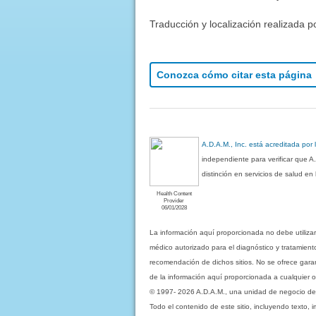
Traducción y localización realizada p
Conozca cómo citar esta página
A.D.A.M., Inc. está acreditada por
independiente para verificar que A
distinción en servicios de salud e
Health Content
Provider
06/01/2028
La información aquí proporcionada no debe utiliza
médico autorizado para el diagnóstico y tratamient
recomendación de dichos sitios. No se ofrece garant
de la información aquí proporcionada a cualquier o
© 1997- 2026 A.D.A.M., una unidad de negocio de Eb
Todo el contenido de este sitio, incluyendo texto, 