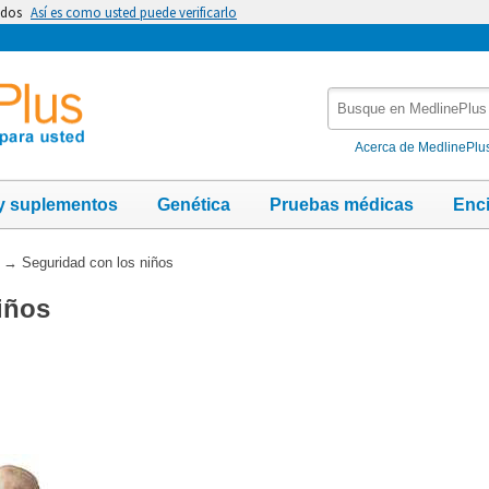
idos
Así es como usted puede verificarlo
Busque
en
MedlinePlus
Acerca de MedlinePlu
y suplementos
Genética
Pruebas médicas
Enc
→
Seguridad con los niños
iños