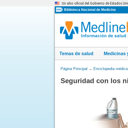
Omita
Un sitio oficial del Gobierno de Estados Un
y
Biblioteca Nacional de Medicina
vaya
al
Contenido
Temas de salud
Medicinas 
Usted
Página Principal
→
Enciclopedia médica
está
Seguridad con los n
aquí: