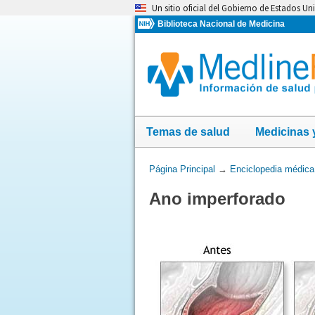
Omita
Un sitio oficial del Gobierno de Estados Un
y
Biblioteca Nacional de Medicina
vaya
al
Contenido
Temas de salud
Medicinas 
Usted
Página Principal
→
Enciclopedia médica
está
Ano imperforado
aquí: