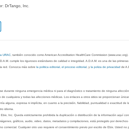
or: DrTango, Inc.
 la URAC
, también conocido como American Accreditation HealthCare Commission (www.urac.org)
.D.A.M. cumple los rigurosos estándares de calidad e integridad. A.D.A.M. es una de las primera
n la red. Conozca más sobre
la politica editorial, el proceso editorial
, y
la poliza de privacidad
de A.
rse durante ninguna emergencia médica ni para el diagnóstico o tratamiento de ninguna afección
o de cualquiera y todas las afecciones médicas. Los enlaces a otros sitios se proporcionan única
ía alguna, expresa ni implícita, en cuanto a la precisión, fiabilidad, puntualidad o exactitud de l
tro idioma.
ix, Inc. Queda estrictamente prohibida la duplicación o distribución de la información aquí con
imágenes, gráficos, audio, video, datos, metadatos y compilaciones, está protegido por derechos d
comercial. Cualquier otro uso requiere el consentimiento previo por escrito de Ebix. Usted no puede