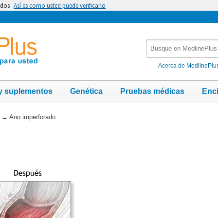
idos
Así es como usted puede verificarlo
Busque
en
MedlinePlus
Acerca de MedlinePlu
y suplementos
Genética
Pruebas médicas
Enc
→
Ano imperforado