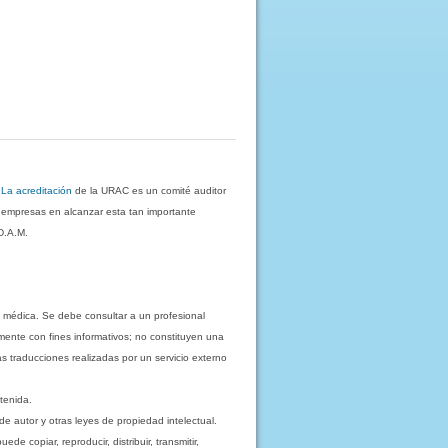
.
La acreditación
de la URAC es un comité auditor
s empresas en alcanzar esta tan importante
D.A.M.
 médica. Se debe consultar a un profesional
mente con fines informativos; no constituyen una
as traducciones realizadas por un servicio externo
tenida.
e autor y otras leyes de propiedad intelectual.
 copiar, reproducir, distribuir, transmitir,