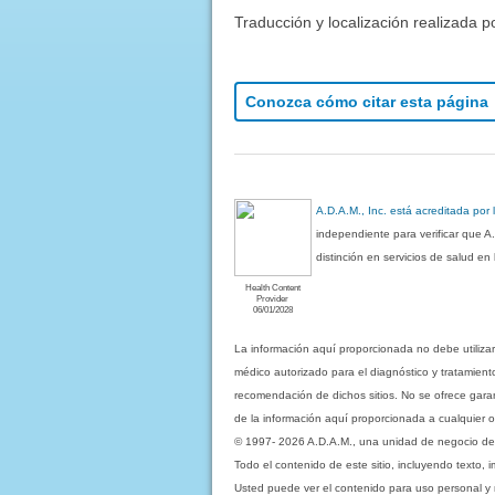
Traducción y localización realizada p
Conozca cómo citar esta página
A.D.A.M., Inc. está acreditada por
independiente para verificar que A
distinción en servicios de salud e
Health Content
Provider
06/01/2028
La información aquí proporcionada no debe utiliza
médico autorizado para el diagnóstico y tratamient
recomendación de dichos sitios. No se ofrece garant
de la información aquí proporcionada a cualquier o
© 1997- 2026 A.D.A.M., una unidad de negocio de Eb
Todo el contenido de este sitio, incluyendo texto, 
Usted puede ver el contenido para uso personal y no 