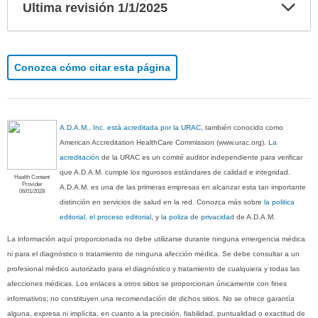
Exp
Ultima revisión 1/1/2025
sec
Conozca cómo citar esta página
A.D.A.M., Inc. está acreditada por la URAC
, también conocido como
American Accreditation HealthCare Commission (www.urac.org).
La
acreditación
de la URAC es un comité auditor independiente para verificar
que A.D.A.M. cumple los rigurosos estándares de calidad e integridad.
Health Content
Provider
A.D.A.M. es una de las primeras empresas en alcanzar esta tan importante
06/01/2028
distinción en servicios de salud en la red. Conozca más sobre
la politica
editorial, el proceso editorial
, y
la poliza de privacidad
de A.D.A.M.
La información aquí proporcionada no debe utilizarse durante ninguna emergencia médica
ni para el diagnóstico o tratamiento de ninguna afección médica. Se debe consultar a un
profesional médico autorizado para el diagnóstico y tratamiento de cualquiera y todas las
afecciones médicas. Los enlaces a otros sitios se proporcionan únicamente con fines
informativos; no constituyen una recomendación de dichos sitios. No se ofrece garantía
alguna, expresa ni implícita, en cuanto a la precisión, fiabilidad, puntualidad o exactitud de