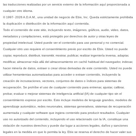
las traducciones realizadas por un servicio externo de la información aquí proporcionada a
cualquier otro idioma.
© 1997- 2026 A.D.A.M., una unidad de negocio de Ebix, Inc. Queda estrictamente prohibida
la duplicación o distribución de la información aquí contenida.
Todo el contenido de este sitio, incluyendo texto, imágenes, gráficos, audio, video, datos,
metadatos y compilaciones, está protegido por derechos de autor y otras leyes de
propiedad intelectual. Usted puede ver el contenido para uso personal y no comercial.
Cualquier otro uso requiere el consentimiento previo por escrito de Ebix. Usted no puede
copiar, reproducir, distribuir, transmitir, mostrar, publicar, realizar ingeniería inversa, adaptar,
modificar, almacenar más allá del almacenamiento en caché habitual del navegador, indexar,
hacer minería de datos, extraer o crear obras derivadas de este contenido. Usted no puede
utilizar herramientas automatizadas para acceder o extraer contenido, incluyendo la
creación de incrustaciones, vectores, conjuntos de datos o índices para sistemas de
recuperación. Se prohíbe el uso de cualquier contenido para entrenar, ajustar, calibrar,
probar, evaluar o mejorar sistemas de inteligencia artificial (IA) de cualquier tipo sin el
consentimiento expreso por escrito. Esto incluye modelos de lenguaje grandes, modelos de
aprendizaje automático, redes neuronales, sistemas generativos, sistemas de recuperación
aumentada y cualquier software que ingiera contenido para producir resultados. Cualquier
uso no autorizado del contenido, incluyendo el uso relacionado con la IA, constituye una
violación de nuestros derechos y puede dar lugar a acciones legales, daños y sanciones
legales en la medida en que lo permita la ley. Ebix se reserva el derecho de hacer valer sus