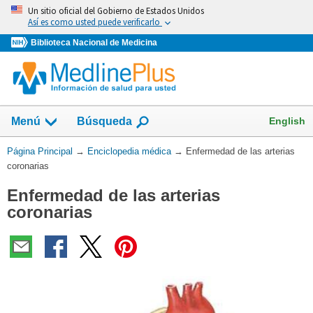
Omita
Un sitio oficial del Gobierno de Estados Unidos
y
Así es como usted puede verificarlo
vaya
Biblioteca Nacional de Medicina
al
Contenido
English
Menú
Búsqueda
Usted
Página Principal
→
Enciclopedia médica
→
Enfermedad de las arterias
está
coronarias
aquí:
Enfermedad de las arterias
coronarias