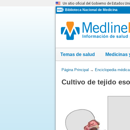
Omita
Un sitio oficial del Gobierno de Estados Un
y
Biblioteca Nacional de Medicina
vaya
al
Contenido
Temas de salud
Medicinas 
Usted
Página Principal
→
Enciclopedia médica
está
Cultivo de tejido es
aquí: