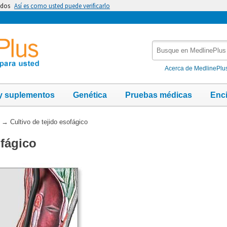
idos
Así es como usted puede verificarlo
Busque
en
MedlinePlus
Acerca de MedlinePlu
y suplementos
Genética
Pruebas médicas
Enc
→
Cultivo de tejido esofágico
ofágico