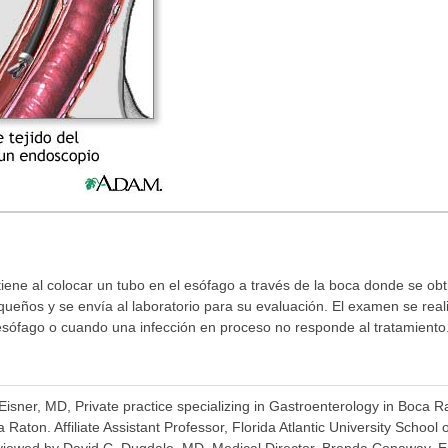
tiene al colocar un tubo en el esófago a través de la boca donde se obt
ueños y se envía al laboratorio para su evaluación. El examen se rea
esófago o cuando una infección en proceso no responde al tratamiento
Eisner, MD, Private practice specializing in Gastroenterology in Boca R
Raton. Affiliate Assistant Professor, Florida Atlantic University School
iewed by David C. Dugdale, MD, Medical Director, Brenda Conaway, Edi