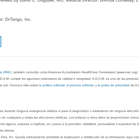
or: DrTango, Inc.
 la URAC
, también conocido como American Accreditation HealthCare Commission (www.urac.org)
.D.A.M. cumple los rigurosos estándares de calidad e integridad. A.D.A.M. es una de las primera
n la red. Conozca más sobre
la politica editorial, el proceso editorial
, y
la poliza de privacidad
de A.
rse durante ninguna emergencia médica ni para el diagnóstico o tratamiento de ninguna afección
o de cualquiera y todas las afecciones médicas. Los enlaces a otros sitios se proporcionan única
ía alguna, expresa ni implícita, en cuanto a la precisión, fiabilidad, puntualidad o exactitud de l
tro idioma.
ix, Inc. Queda estrictamente prohibida la duplicación o distribución de la información aquí con