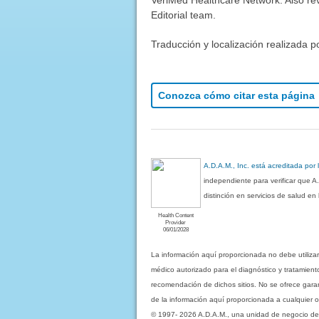
Editorial team.
Traducción y localización realizada p
Conozca cómo citar esta página
A.D.A.M., Inc. está acreditada por
independiente para verificar que A
distinción en servicios de salud e
Health Content
Provider
06/01/2028
La información aquí proporcionada no debe utiliza
médico autorizado para el diagnóstico y tratamient
recomendación de dichos sitios. No se ofrece garant
de la información aquí proporcionada a cualquier o
© 1997- 2026 A.D.A.M., una unidad de negocio de Eb