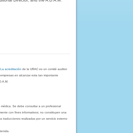
.
La acreditación
de la URAC es un comité auditor
s empresas en alcanzar esta tan importante
D.A.M.
 médica. Se debe consultar a un profesional
mente con fines informativos; no constituyen una
as traducciones realizadas por un servicio externo
tenida.