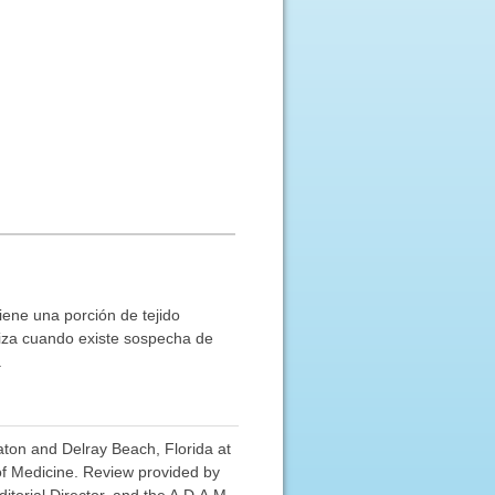
iene una porción de tejido
liza cuando existe sospecha de
.
aton and Delray Beach, Florida at
 of Medicine. Review provided by
torial Director, and the A.D.A.M.