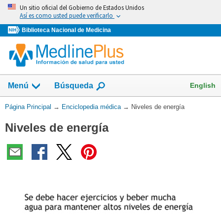
Omita
Un sitio oficial del Gobierno de Estados Unidos
y
Así es como usted puede verificarlo
vaya
Biblioteca Nacional de Medicina
al
Contenido
English
Menú
Búsqueda
Usted
Página Principal
→
Enciclopedia médica
→
Niveles de energía
está
Niveles de energía
aquí: