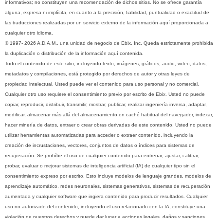
informativos; no constituyen una recomendación de dichos sitios. No se ofrece garantía
alguna, expresa ni implícita, en cuanto a la precisión, fiabilidad, puntualidad o exactitud de
las traducciones realizadas por un servicio externo de la información aquí proporcionada a
cualquier otro idioma.
© 1997- 2026 A.D.A.M., una unidad de negocio de Ebix, Inc. Queda estrictamente prohibida
la duplicación o distribución de la información aquí contenida.
Todo el contenido de este sitio, incluyendo texto, imágenes, gráficos, audio, video, datos,
metadatos y compilaciones, está protegido por derechos de autor y otras leyes de
propiedad intelectual. Usted puede ver el contenido para uso personal y no comercial.
Cualquier otro uso requiere el consentimiento previo por escrito de Ebix. Usted no puede
copiar, reproducir, distribuir, transmitir, mostrar, publicar, realizar ingeniería inversa, adaptar,
modificar, almacenar más allá del almacenamiento en caché habitual del navegador, indexar,
hacer minería de datos, extraer o crear obras derivadas de este contenido. Usted no puede
utilizar herramientas automatizadas para acceder o extraer contenido, incluyendo la
creación de incrustaciones, vectores, conjuntos de datos o índices para sistemas de
recuperación. Se prohíbe el uso de cualquier contenido para entrenar, ajustar, calibrar,
probar, evaluar o mejorar sistemas de inteligencia artificial (IA) de cualquier tipo sin el
consentimiento expreso por escrito. Esto incluye modelos de lenguaje grandes, modelos de
aprendizaje automático, redes neuronales, sistemas generativos, sistemas de recuperación
aumentada y cualquier software que ingiera contenido para producir resultados. Cualquier
uso no autorizado del contenido, incluyendo el uso relacionado con la IA, constituye una
violación de nuestros derechos y puede dar lugar a acciones legales, daños y sanciones