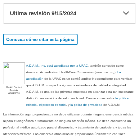
Exp
Ultima revisión 9/15/2024
sec
Conozca cómo citar esta página
A.D.A.M., Inc. está acreditada por la URAC
, también conocido como
American Accreditation HealthCare Commission (www.urac.org).
La
acreditación
de la URAC es un comité auditor independiente para verificar
que A.D.A.M. cumple los rigurosos estándares de calidad e integridad.
Health Content
Provider
A.D.A.M. es una de las primeras empresas en alcanzar esta tan importante
06/01/2028
distinción en servicios de salud en la red. Conozca más sobre
la politica
editorial, el proceso editorial
, y
la poliza de privacidad
de A.D.A.M.
La información aquí proporcionada no debe utilizarse durante ninguna emergencia médica
ni para el diagnóstico o tratamiento de ninguna afección médica. Se debe consultar a un
profesional médico autorizado para el diagnóstico y tratamiento de cualquiera y todas las
afecciones médicas. Los enlaces a otros sitios se proporcionan únicamente con fines