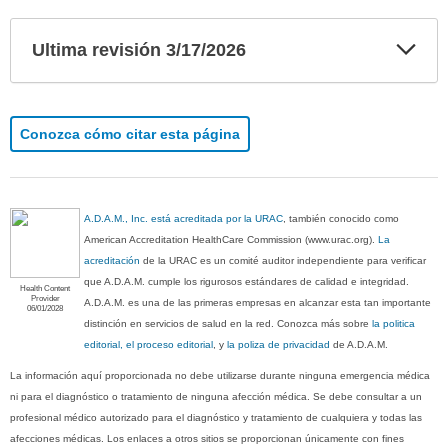
Exp
Ultima revisión 3/17/2026
sec
Conozca cómo citar esta página
A.D.A.M., Inc. está acreditada por la URAC
, también conocido como
American Accreditation HealthCare Commission (www.urac.org).
La
acreditación
de la URAC es un comité auditor independiente para verificar
que A.D.A.M. cumple los rigurosos estándares de calidad e integridad.
Health Content
Provider
A.D.A.M. es una de las primeras empresas en alcanzar esta tan importante
06/01/2028
distinción en servicios de salud en la red. Conozca más sobre
la politica
editorial, el proceso editorial
, y
la poliza de privacidad
de A.D.A.M.
La información aquí proporcionada no debe utilizarse durante ninguna emergencia médica
ni para el diagnóstico o tratamiento de ninguna afección médica. Se debe consultar a un
profesional médico autorizado para el diagnóstico y tratamiento de cualquiera y todas las
afecciones médicas. Los enlaces a otros sitios se proporcionan únicamente con fines