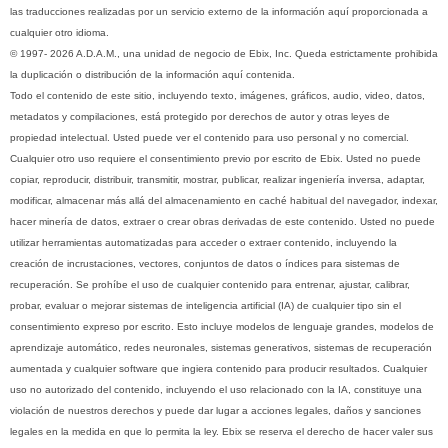
las traducciones realizadas por un servicio externo de la información aquí proporcionada a
cualquier otro idioma.
© 1997- 2026 A.D.A.M., una unidad de negocio de Ebix, Inc. Queda estrictamente prohibida
la duplicación o distribución de la información aquí contenida.
Todo el contenido de este sitio, incluyendo texto, imágenes, gráficos, audio, video, datos,
metadatos y compilaciones, está protegido por derechos de autor y otras leyes de
propiedad intelectual. Usted puede ver el contenido para uso personal y no comercial.
Cualquier otro uso requiere el consentimiento previo por escrito de Ebix. Usted no puede
copiar, reproducir, distribuir, transmitir, mostrar, publicar, realizar ingeniería inversa, adaptar,
modificar, almacenar más allá del almacenamiento en caché habitual del navegador, indexar,
hacer minería de datos, extraer o crear obras derivadas de este contenido. Usted no puede
utilizar herramientas automatizadas para acceder o extraer contenido, incluyendo la
creación de incrustaciones, vectores, conjuntos de datos o índices para sistemas de
recuperación. Se prohíbe el uso de cualquier contenido para entrenar, ajustar, calibrar,
probar, evaluar o mejorar sistemas de inteligencia artificial (IA) de cualquier tipo sin el
consentimiento expreso por escrito. Esto incluye modelos de lenguaje grandes, modelos de
aprendizaje automático, redes neuronales, sistemas generativos, sistemas de recuperación
aumentada y cualquier software que ingiera contenido para producir resultados. Cualquier
uso no autorizado del contenido, incluyendo el uso relacionado con la IA, constituye una
violación de nuestros derechos y puede dar lugar a acciones legales, daños y sanciones
legales en la medida en que lo permita la ley. Ebix se reserva el derecho de hacer valer sus