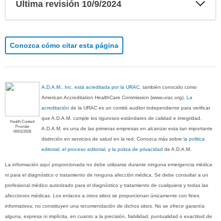
Exp
Ultima revisión 10/9/2024
sec
Conozca cómo citar esta página
A.D.A.M., Inc. está acreditada por la URAC
, también conocido como
American Accreditation HealthCare Commission (www.urac.org).
La
acreditación
de la URAC es un comité auditor independiente para verificar
que A.D.A.M. cumple los rigurosos estándares de calidad e integridad.
Health Content
Provider
A.D.A.M. es una de las primeras empresas en alcanzar esta tan importante
06/01/2028
distinción en servicios de salud en la red. Conozca más sobre
la politica
editorial, el proceso editorial
, y
la poliza de privacidad
de A.D.A.M.
La información aquí proporcionada no debe utilizarse durante ninguna emergencia médica
ni para el diagnóstico o tratamiento de ninguna afección médica. Se debe consultar a un
profesional médico autorizado para el diagnóstico y tratamiento de cualquiera y todas las
afecciones médicas. Los enlaces a otros sitios se proporcionan únicamente con fines
informativos; no constituyen una recomendación de dichos sitios. No se ofrece garantía
alguna, expresa ni implícita, en cuanto a la precisión, fiabilidad, puntualidad o exactitud de