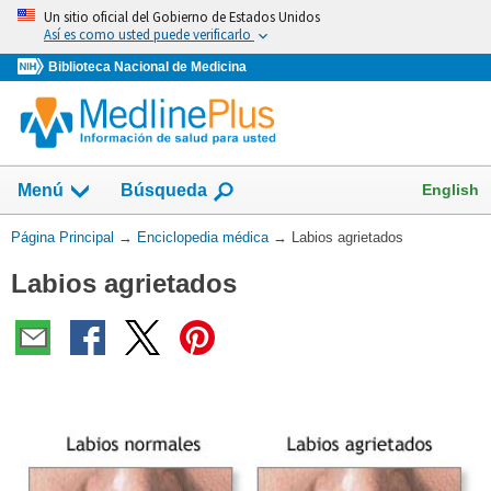
Omita
Un sitio oficial del Gobierno de Estados Unidos
y
Así es como usted puede verificarlo
vaya
Biblioteca Nacional de Medicina
al
Contenido
English
Menú
Búsqueda
Usted
Página Principal
→
Enciclopedia médica
→
Labios agrietados
está
Labios agrietados
aquí: