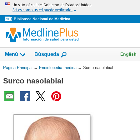
Omita
Un sitio oficial del Gobierno de Estados Unidos
y
Así es como usted puede verificarlo
vaya
Biblioteca Nacional de Medicina
al
Contenido
English
Menú
Búsqueda
Usted
Página Principal
→
Enciclopedia médica
→
Surco nasolabial
está
Surco nasolabial
aquí: