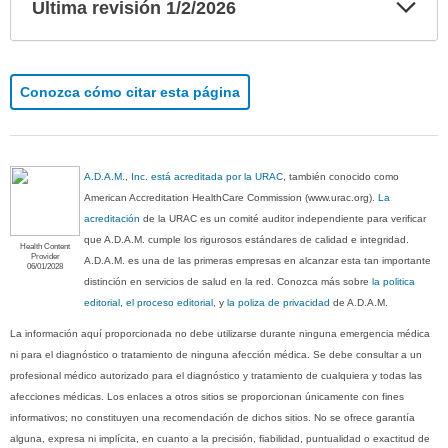
Exp
Ultima revisión 1/2/2026
sec
Conozca cómo citar esta página
A.D.A.M., Inc. está acreditada por la URAC
, también conocido como
American Accreditation HealthCare Commission (www.urac.org).
La
acreditación
de la URAC es un comité auditor independiente para verificar
que A.D.A.M. cumple los rigurosos estándares de calidad e integridad.
Health Content
Provider
A.D.A.M. es una de las primeras empresas en alcanzar esta tan importante
06/01/2028
distinción en servicios de salud en la red. Conozca más sobre
la politica
editorial, el proceso editorial
, y
la poliza de privacidad
de A.D.A.M.
La información aquí proporcionada no debe utilizarse durante ninguna emergencia médica
ni para el diagnóstico o tratamiento de ninguna afección médica. Se debe consultar a un
profesional médico autorizado para el diagnóstico y tratamiento de cualquiera y todas las
afecciones médicas. Los enlaces a otros sitios se proporcionan únicamente con fines
informativos; no constituyen una recomendación de dichos sitios. No se ofrece garantía
alguna, expresa ni implícita, en cuanto a la precisión, fiabilidad, puntualidad o exactitud de