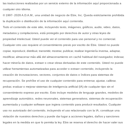
las traducciones realizadas por un servicio externo de la información aquí proporcionada a
cualquier otro idioma.
© 1997- 2026 A.D.A.M., una unidad de negocio de Ebix, Inc. Queda estrictamente prohibida
la duplicación o distribución de la información aquí contenida.
Todo el contenido de este sitio, incluyendo texto, imágenes, gráficos, audio, video, datos,
metadatos y compilaciones, está protegido por derechos de autor y otras leyes de
propiedad intelectual. Usted puede ver el contenido para uso personal y no comercial.
Cualquier otro uso requiere el consentimiento previo por escrito de Ebix. Usted no puede
copiar, reproducir, distribuir, transmitir, mostrar, publicar, realizar ingeniería inversa, adaptar,
modificar, almacenar más allá del almacenamiento en caché habitual del navegador, indexar,
hacer minería de datos, extraer o crear obras derivadas de este contenido. Usted no puede
utilizar herramientas automatizadas para acceder o extraer contenido, incluyendo la
creación de incrustaciones, vectores, conjuntos de datos o índices para sistemas de
recuperación. Se prohíbe el uso de cualquier contenido para entrenar, ajustar, calibrar,
probar, evaluar o mejorar sistemas de inteligencia artificial (IA) de cualquier tipo sin el
consentimiento expreso por escrito. Esto incluye modelos de lenguaje grandes, modelos de
aprendizaje automático, redes neuronales, sistemas generativos, sistemas de recuperación
aumentada y cualquier software que ingiera contenido para producir resultados. Cualquier
uso no autorizado del contenido, incluyendo el uso relacionado con la IA, constituye una
violación de nuestros derechos y puede dar lugar a acciones legales, daños y sanciones
legales en la medida en que lo permita la ley. Ebix se reserva el derecho de hacer valer sus