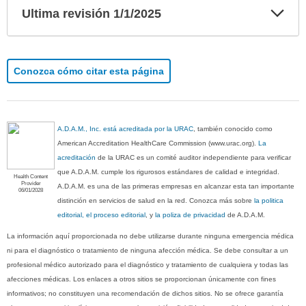
Exp
Ultima revisión 1/1/2025
sec
Conozca cómo citar esta página
A.D.A.M., Inc. está acreditada por la URAC
, también conocido como
American Accreditation HealthCare Commission (www.urac.org).
La
acreditación
de la URAC es un comité auditor independiente para verificar
que A.D.A.M. cumple los rigurosos estándares de calidad e integridad.
Health Content
Provider
A.D.A.M. es una de las primeras empresas en alcanzar esta tan importante
06/01/2028
distinción en servicios de salud en la red. Conozca más sobre
la politica
editorial, el proceso editorial
, y
la poliza de privacidad
de A.D.A.M.
La información aquí proporcionada no debe utilizarse durante ninguna emergencia médica
ni para el diagnóstico o tratamiento de ninguna afección médica. Se debe consultar a un
profesional médico autorizado para el diagnóstico y tratamiento de cualquiera y todas las
afecciones médicas. Los enlaces a otros sitios se proporcionan únicamente con fines
informativos; no constituyen una recomendación de dichos sitios. No se ofrece garantía