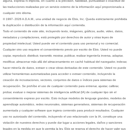
alguna, expresa ni implícita, en cuanto a la precisión, fiabilidad, puntualidad o exactitud de
las traducciones realizadas por un servicio externo de la información aquí proporcionada a
cualquier otro idioma.
© 1997- 2026 A.D.A.M., una unidad de negocio de Ebix, Inc. Queda estrictamente prohibida
la duplicación o distribución de la información aquí contenida.
Todo el contenido de este sitio, incluyendo texto, imágenes, gráficos, audio, video, datos,
metadatos y compilaciones, está protegido por derechos de autor y otras leyes de
propiedad intelectual. Usted puede ver el contenido para uso personal y no comercial.
Cualquier otro uso requiere el consentimiento previo por escrito de Ebix. Usted no puede
copiar, reproducir, distribuir, transmitir, mostrar, publicar, realizar ingeniería inversa, adaptar,
modificar, almacenar más allá del almacenamiento en caché habitual del navegador, indexar,
hacer minería de datos, extraer o crear obras derivadas de este contenido. Usted no puede
utilizar herramientas automatizadas para acceder o extraer contenido, incluyendo la
creación de incrustaciones, vectores, conjuntos de datos o índices para sistemas de
recuperación. Se prohíbe el uso de cualquier contenido para entrenar, ajustar, calibrar,
probar, evaluar o mejorar sistemas de inteligencia artificial (IA) de cualquier tipo sin el
consentimiento expreso por escrito. Esto incluye modelos de lenguaje grandes, modelos de
aprendizaje automático, redes neuronales, sistemas generativos, sistemas de recuperación
aumentada y cualquier software que ingiera contenido para producir resultados. Cualquier
uso no autorizado del contenido, incluyendo el uso relacionado con la IA, constituye una
violación de nuestros derechos y puede dar lugar a acciones legales, daños y sanciones
legales en la medida en que lo permita la ley. Ebix se reserva el derecho de hacer valer sus