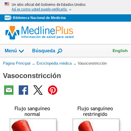
Omita
Un sitio oficial del Gobierno de Estados Unidos
y
Así es como usted puede verificarlo
vaya
Biblioteca Nacional de Medicina
al
Contenido
English
Menú
Búsqueda
Usted
Página Principal
→
Enciclopedia médica
→
Vasoconstricción
está
Vasoconstricción
aquí: