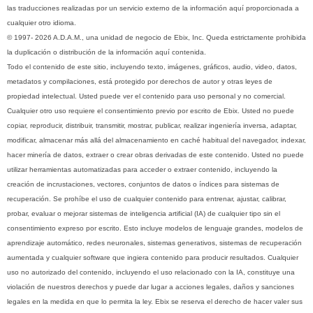
las traducciones realizadas por un servicio externo de la información aquí proporcionada a
cualquier otro idioma.
© 1997- 2026 A.D.A.M., una unidad de negocio de Ebix, Inc. Queda estrictamente prohibida
la duplicación o distribución de la información aquí contenida.
Todo el contenido de este sitio, incluyendo texto, imágenes, gráficos, audio, video, datos,
metadatos y compilaciones, está protegido por derechos de autor y otras leyes de
propiedad intelectual. Usted puede ver el contenido para uso personal y no comercial.
Cualquier otro uso requiere el consentimiento previo por escrito de Ebix. Usted no puede
copiar, reproducir, distribuir, transmitir, mostrar, publicar, realizar ingeniería inversa, adaptar,
modificar, almacenar más allá del almacenamiento en caché habitual del navegador, indexar,
hacer minería de datos, extraer o crear obras derivadas de este contenido. Usted no puede
utilizar herramientas automatizadas para acceder o extraer contenido, incluyendo la
creación de incrustaciones, vectores, conjuntos de datos o índices para sistemas de
recuperación. Se prohíbe el uso de cualquier contenido para entrenar, ajustar, calibrar,
probar, evaluar o mejorar sistemas de inteligencia artificial (IA) de cualquier tipo sin el
consentimiento expreso por escrito. Esto incluye modelos de lenguaje grandes, modelos de
aprendizaje automático, redes neuronales, sistemas generativos, sistemas de recuperación
aumentada y cualquier software que ingiera contenido para producir resultados. Cualquier
uso no autorizado del contenido, incluyendo el uso relacionado con la IA, constituye una
violación de nuestros derechos y puede dar lugar a acciones legales, daños y sanciones
legales en la medida en que lo permita la ley. Ebix se reserva el derecho de hacer valer sus