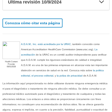
Exp
Ultima revisión 10/9/2024
sec
Conozca cómo citar esta página
A.D.A.M., Inc. está acreditada por la URAC
, también conocido como
American Accreditation HealthCare Commission (www.urac.org).
La
acreditación
de la URAC es un comité auditor independiente para verificar
que A.D.A.M. cumple los rigurosos estándares de calidad e integridad.
Health Content
Provider
A.D.A.M. es una de las primeras empresas en alcanzar esta tan importante
06/01/2028
distinción en servicios de salud en la red. Conozca más sobre
la politica
editorial, el proceso editorial
, y
la poliza de privacidad
de A.D.A.M.
La información aquí proporcionada no debe utilizarse durante ninguna emergencia médica
ni para el diagnóstico o tratamiento de ninguna afección médica. Se debe consultar a un
profesional médico autorizado para el diagnóstico y tratamiento de cualquiera y todas las
afecciones médicas. Los enlaces a otros sitios se proporcionan únicamente con fines
informativos; no constituyen una recomendación de dichos sitios. No se ofrece garantía
alguna, expresa ni implícita, en cuanto a la precisión, fiabilidad, puntualidad o exactitud de