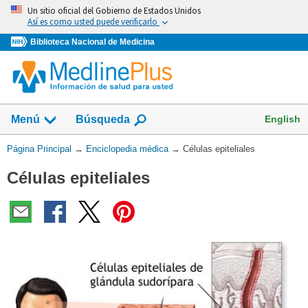
Omita
Un sitio oficial del Gobierno de Estados Unidos
y
Así es como usted puede verificarlo
vaya
Biblioteca Nacional de Medicina
al
Contenido
English
Menú
Búsqueda
Usted
Página Principal
→
Enciclopedia médica
→
Células epiteliales
está
Células epiteliales
aquí: