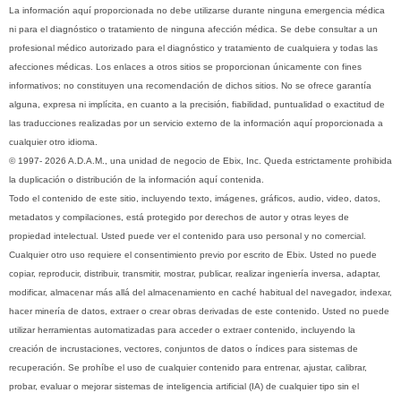
La información aquí proporcionada no debe utilizarse durante ninguna emergencia médica
ni para el diagnóstico o tratamiento de ninguna afección médica. Se debe consultar a un
profesional médico autorizado para el diagnóstico y tratamiento de cualquiera y todas las
afecciones médicas. Los enlaces a otros sitios se proporcionan únicamente con fines
informativos; no constituyen una recomendación de dichos sitios. No se ofrece garantía
alguna, expresa ni implícita, en cuanto a la precisión, fiabilidad, puntualidad o exactitud de
las traducciones realizadas por un servicio externo de la información aquí proporcionada a
cualquier otro idioma.
© 1997- 2026 A.D.A.M., una unidad de negocio de Ebix, Inc. Queda estrictamente prohibida
la duplicación o distribución de la información aquí contenida.
Todo el contenido de este sitio, incluyendo texto, imágenes, gráficos, audio, video, datos,
metadatos y compilaciones, está protegido por derechos de autor y otras leyes de
propiedad intelectual. Usted puede ver el contenido para uso personal y no comercial.
Cualquier otro uso requiere el consentimiento previo por escrito de Ebix. Usted no puede
copiar, reproducir, distribuir, transmitir, mostrar, publicar, realizar ingeniería inversa, adaptar,
modificar, almacenar más allá del almacenamiento en caché habitual del navegador, indexar,
hacer minería de datos, extraer o crear obras derivadas de este contenido. Usted no puede
utilizar herramientas automatizadas para acceder o extraer contenido, incluyendo la
creación de incrustaciones, vectores, conjuntos de datos o índices para sistemas de
recuperación. Se prohíbe el uso de cualquier contenido para entrenar, ajustar, calibrar,
probar, evaluar o mejorar sistemas de inteligencia artificial (IA) de cualquier tipo sin el