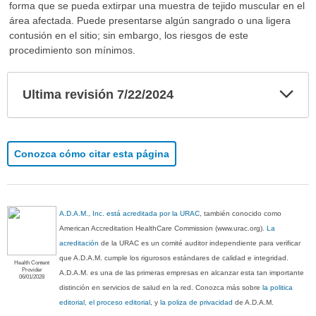
forma que se pueda extirpar una muestra de tejido muscular en el
área afectada. Puede presentarse algún sangrado o una ligera
contusión en el sitio; sin embargo, los riesgos de este
procedimiento son mínimos.
Exp
Ultima revisión 7/22/2024
sec
Conozca cómo citar esta página
A.D.A.M., Inc. está acreditada por la URAC
, también conocido como
American Accreditation HealthCare Commission (www.urac.org).
La
acreditación
de la URAC es un comité auditor independiente para verificar
que A.D.A.M. cumple los rigurosos estándares de calidad e integridad.
Health Content
Provider
A.D.A.M. es una de las primeras empresas en alcanzar esta tan importante
06/01/2028
distinción en servicios de salud en la red. Conozca más sobre
la politica
editorial, el proceso editorial
, y
la poliza de privacidad
de A.D.A.M.