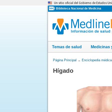
Omita
Un sitio oficial del Gobierno de Estados Un
y
Biblioteca Nacional de Medicina
vaya
al
Contenido
Temas de salud
Medicinas 
Usted
Página Principal
→
Enciclopedia médica
está
Hígado
aquí: