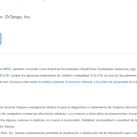
or: DrTango, Inc.
 la URAC
, también conocido como American Accreditation HealthCare Commission (www.urac.org)
.D.A.M. cumple los rigurosos estándares de calidad e integridad. A.D.A.M. es una de las primera
n la red. Conozca más sobre
la politica editorial, el proceso editorial
, y
la poliza de privacidad
de A.
rse durante ninguna emergencia médica ni para el diagnóstico o tratamiento de ninguna afección
o de cualquiera y todas las afecciones médicas. Los enlaces a otros sitios se proporcionan única
ía alguna, expresa ni implícita, en cuanto a la precisión, fiabilidad, puntualidad o exactitud de l
tro idioma.
ix, Inc. Queda estrictamente prohibida la duplicación o distribución de la información aquí con