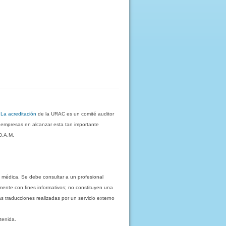
.
La acreditación
de la URAC es un comité auditor
s empresas en alcanzar esta tan importante
D.A.M.
 médica. Se debe consultar a un profesional
mente con fines informativos; no constituyen una
as traducciones realizadas por un servicio externo
tenida.