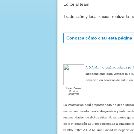
Editorial team.
Traducción y localización realizada p
Conozca cómo citar esta página
A.D.A.M., Inc. está acreditada por
independiente para verificar que A
distinción en servicios de salud e
Health Content
Provider
06/01/2028
La información aquí proporcionada no debe utiliza
médico autorizado para el diagnóstico y tratamient
recomendación de dichos sitios. No se ofrece garant
de la información aquí proporcionada a cualquier o
© 1997- 2026 A.D.A.M., una unidad de negocio de Eb