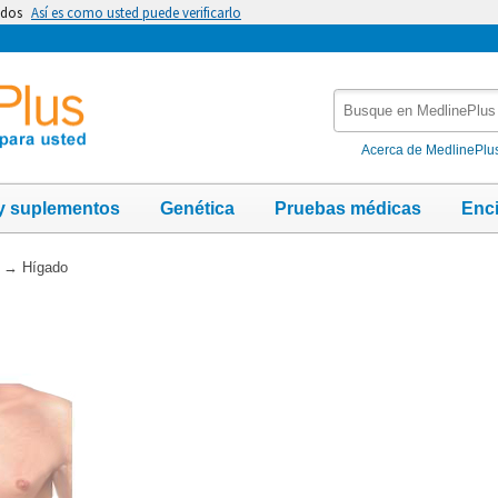
idos
Así es como usted puede verificarlo
Busque
en
MedlinePlus
Acerca de MedlinePlu
y suplementos
Genética
Pruebas médicas
Enc
→
Hígado