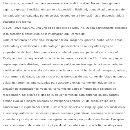
informativos; no constituyen una recomendación de dichos sitios. No se ofrece garantía
alguna, expresa ni implícita, en cuanto a la precisión, fiabilidad, puntualidad o exactitud de
las traducciones realizadas por un servicio externo de la información aquí proporcionada a
cualquier otro idioma.
© 1997- 2026 A.D.A.M., una unidad de negocio de Ebix, Inc. Queda estrictamente prohibida
la duplicación o distribución de la información aquí contenida.
Todo el contenido de este sitio, incluyendo texto, imágenes, gráficos, audio, video, datos,
metadatos y compilaciones, está protegido por derechos de autor y otras leyes de
propiedad intelectual. Usted puede ver el contenido para uso personal y no comercial.
Cualquier otro uso requiere el consentimiento previo por escrito de Ebix. Usted no puede
copiar, reproducir, distribuir, transmitir, mostrar, publicar, realizar ingeniería inversa, adaptar,
modificar, almacenar más allá del almacenamiento en caché habitual del navegador, indexar,
hacer minería de datos, extraer o crear obras derivadas de este contenido. Usted no puede
utilizar herramientas automatizadas para acceder o extraer contenido, incluyendo la
creación de incrustaciones, vectores, conjuntos de datos o índices para sistemas de
recuperación. Se prohíbe el uso de cualquier contenido para entrenar, ajustar, calibrar,
probar, evaluar o mejorar sistemas de inteligencia artificial (IA) de cualquier tipo sin el
consentimiento expreso por escrito. Esto incluye modelos de lenguaje grandes, modelos de
aprendizaje automático, redes neuronales, sistemas generativos, sistemas de recuperación
aumentada y cualquier software que ingiera contenido para producir resultados. Cualquier
uso no autorizado del contenido, incluyendo el uso relacionado con la IA, constituye una