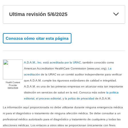
Exp
Ultima revisión 5/6/2025
sec
Conozca cómo citar esta página
A.D.A.M., Inc. está acreditada por la URAC
, también conocido como
American Accreditation HealthCare Commission (www.urac.org).
La
acreditación
de la URAC es un comité auditor independiente para verificar
que A.D.A.M. cumple los rigurosos estándares de calidad e integridad.
Health Content
Provider
A.D.A.M. es una de las primeras empresas en alcanzar esta tan importante
06/01/2028
distinción en servicios de salud en la red. Conozca más sobre
la politica
editorial, el proceso editorial
, y
la poliza de privacidad
de A.D.A.M.
La información aquí proporcionada no debe utilizarse durante ninguna emergencia médica
ni para el diagnóstico o tratamiento de ninguna afección médica. Se debe consultar a un
profesional médico autorizado para el diagnóstico y tratamiento de cualquiera y todas las
afecciones médicas. Los enlaces a otros sitios se proporcionan únicamente con fines