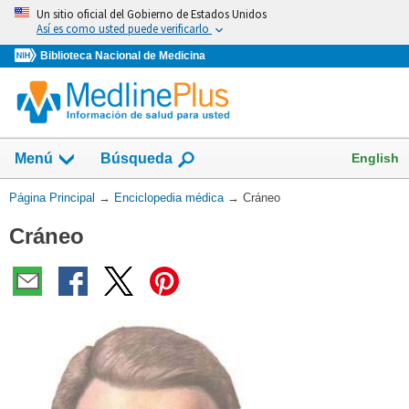
Omita
Un sitio oficial del Gobierno de Estados Unidos
y
Así es como usted puede verificarlo
vaya
Biblioteca Nacional de Medicina
al
Contenido
English
Menú
Búsqueda
Usted
Página Principal
→
Enciclopedia médica
→
Cráneo
está
Cráneo
aquí: