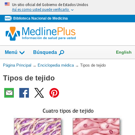
Omita
Un sitio oficial del Gobierno de Estados Unidos
y
Así es como usted puede verificarlo
vaya
Biblioteca Nacional de Medicina
al
Contenido
English
Menú
Búsqueda
Usted
Página Principal
→
Enciclopedia médica
→
Tipos de tejido
está
Tipos de tejido
aquí: