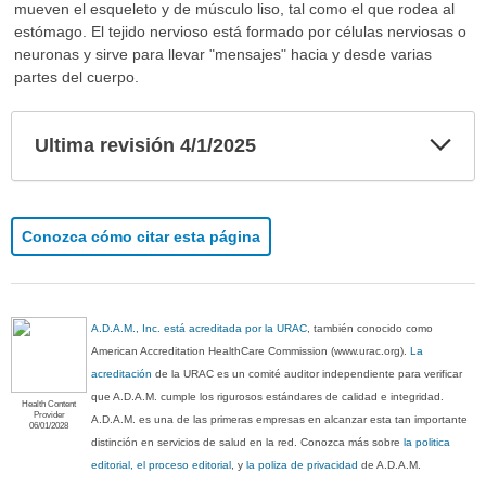
mueven el esqueleto y de músculo liso, tal como el que rodea al
estómago. El tejido nervioso está formado por células nerviosas o
neuronas y sirve para llevar "mensajes" hacia y desde varias
partes del cuerpo.
Exp
Ultima revisión 4/1/2025
sec
Conozca cómo citar esta página
A.D.A.M., Inc. está acreditada por la URAC
, también conocido como
American Accreditation HealthCare Commission (www.urac.org).
La
acreditación
de la URAC es un comité auditor independiente para verificar
que A.D.A.M. cumple los rigurosos estándares de calidad e integridad.
Health Content
Provider
A.D.A.M. es una de las primeras empresas en alcanzar esta tan importante
06/01/2028
distinción en servicios de salud en la red. Conozca más sobre
la politica
editorial, el proceso editorial
, y
la poliza de privacidad
de A.D.A.M.