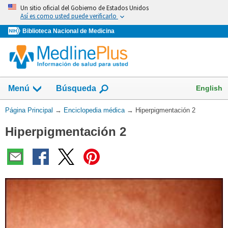
Omita
Un sitio oficial del Gobierno de Estados Unidos
y
Así es como usted puede verificarlo
vaya
Biblioteca Nacional de Medicina
al
Contenido
English
Menú
Búsqueda
Usted
Página Principal
→
Enciclopedia médica
→
Hiperpigmentación 2
está
Hiperpigmentación 2
aquí: