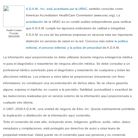
A.D.A.M., Inc. está acreditada por la URAC
, también conocido como
American Accreditation HealthCare Commission (www.urac.org).
La
acreditación
de la URAC es un comité auditor independiente para verificar
que A.D.A.M. cumple los rigurosos estándares de calidad e integridad.
Health Content
Provider
A.D.A.M. es una de las primeras empresas en alcanzar esta tan importante
06/01/2028
distinción en servicios de salud en la red. Conozca más sobre
la politica
editorial, el proceso editorial
, y
la poliza de privacidad
de A.D.A.M.
La información aquí proporcionada no debe utilizarse durante ninguna emergencia médica
ni para el diagnóstico o tratamiento de ninguna afección médica. Se debe consultar a un
profesional médico autorizado para el diagnóstico y tratamiento de cualquiera y todas las
afecciones médicas. Los enlaces a otros sitios se proporcionan únicamente con fines
informativos; no constituyen una recomendación de dichos sitios. No se ofrece garantía
alguna, expresa ni implícita, en cuanto a la precisión, fiabilidad, puntualidad o exactitud de
las traducciones realizadas por un servicio externo de la información aquí proporcionada a
cualquier otro idioma.
© 1997- 2026 A.D.A.M., una unidad de negocio de Ebix, Inc. Queda estrictamente prohibida
la duplicación o distribución de la información aquí contenida.
Todo el contenido de este sitio, incluyendo texto, imágenes, gráficos, audio, video, datos,
metadatos y compilaciones, está protegido por derechos de autor y otras leyes de
propiedad intelectual. Usted puede ver el contenido para uso personal y no comercial.