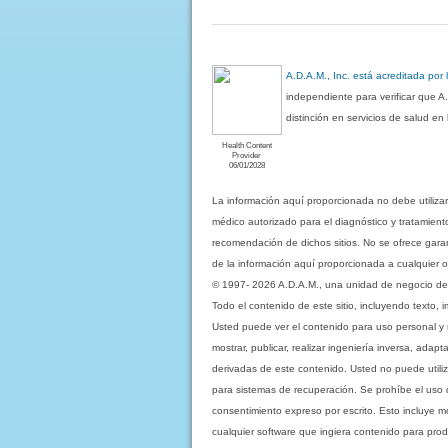
A.D.A.M., Inc. está acreditada por
independiente para verificar que A
distinción en servicios de salud e
Health Content
Provider
06/01/2028
La información aquí proporcionada no debe utiliza
médico autorizado para el diagnóstico y tratamient
recomendación de dichos sitios. No se ofrece garant
de la información aquí proporcionada a cualquier o
© 1997- 2026 A.D.A.M., una unidad de negocio de Eb
Todo el contenido de este sitio, incluyendo texto, 
Usted puede ver el contenido para uso personal y no 
mostrar, publicar, realizar ingeniería inversa, ada
derivadas de este contenido. Usted no puede utiliz
para sistemas de recuperación. Se prohíbe el uso de c
consentimiento expreso por escrito. Esto incluye
cualquier software que ingiera contenido para prod