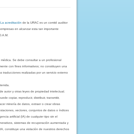
.
La acreditación
de la URAC es un comité auditor
s empresas en alcanzar esta tan importante
D.A.M.
 médica. Se debe consultar a un profesional
mente con fines informativos; no constituyen una
as traducciones realizadas por un servicio externo
tenida.
e autor y otras leyes de propiedad intelectual.
 copiar, reproducir, distribuir, transmitir,
acer minería de datos, extraer o crear obras
staciones, vectores, conjuntos de datos o índices
cia artificial (IA) de cualquier tipo sin el
enerativos, sistemas de recuperación aumentada y
 IA, constituye una violación de nuestros derechos