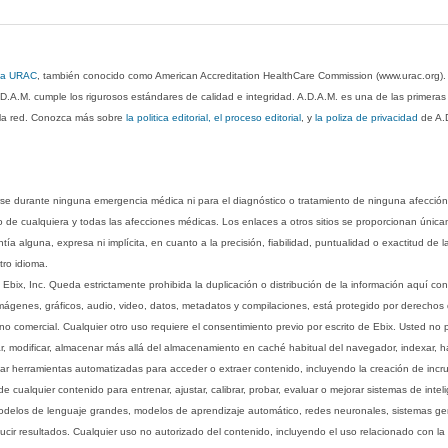
 la URAC
, también conocido como American Accreditation HealthCare Commission (www.urac.org)
.D.A.M. cumple los rigurosos estándares de calidad e integridad. A.D.A.M. es una de las primera
n la red. Conozca más sobre
la politica editorial, el proceso editorial
, y
la poliza de privacidad
de A.
rse durante ninguna emergencia médica ni para el diagnóstico o tratamiento de ninguna afección
o de cualquiera y todas las afecciones médicas. Los enlaces a otros sitios se proporcionan única
ía alguna, expresa ni implícita, en cuanto a la precisión, fiabilidad, puntualidad o exactitud de l
tro idioma.
ix, Inc. Queda estrictamente prohibida la duplicación o distribución de la información aquí con
imágenes, gráficos, audio, video, datos, metadatos y compilaciones, está protegido por derechos d
comercial. Cualquier otro uso requiere el consentimiento previo por escrito de Ebix. Usted no puede
ptar, modificar, almacenar más allá del almacenamiento en caché habitual del navegador, indexar, h
ar herramientas automatizadas para acceder o extraer contenido, incluyendo la creación de incru
ualquier contenido para entrenar, ajustar, calibrar, probar, evaluar o mejorar sistemas de inteligen
 modelos de lenguaje grandes, modelos de aprendizaje automático, redes neuronales, sistemas g
ucir resultados. Cualquier uso no autorizado del contenido, incluyendo el uso relacionado con la