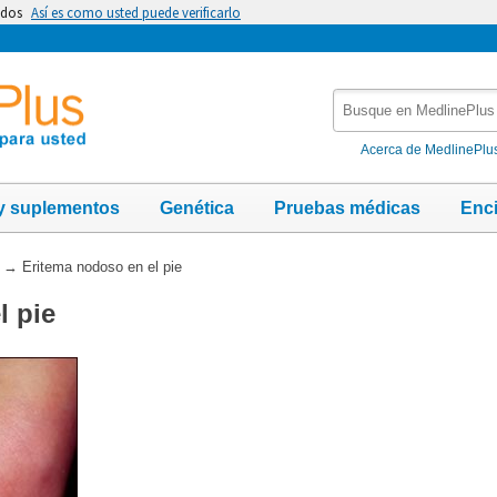
idos
Así es como usted puede verificarlo
Busque
en
MedlinePlus
Acerca de MedlinePlu
y suplementos
Genética
Pruebas médicas
Enc
→
Eritema nodoso en el pie
l pie