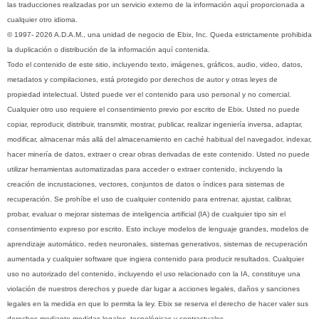
las traducciones realizadas por un servicio externo de la información aquí proporcionada a
cualquier otro idioma.
© 1997- 2026 A.D.A.M., una unidad de negocio de Ebix, Inc. Queda estrictamente prohibida
la duplicación o distribución de la información aquí contenida.
Todo el contenido de este sitio, incluyendo texto, imágenes, gráficos, audio, video, datos,
metadatos y compilaciones, está protegido por derechos de autor y otras leyes de
propiedad intelectual. Usted puede ver el contenido para uso personal y no comercial.
Cualquier otro uso requiere el consentimiento previo por escrito de Ebix. Usted no puede
copiar, reproducir, distribuir, transmitir, mostrar, publicar, realizar ingeniería inversa, adaptar,
modificar, almacenar más allá del almacenamiento en caché habitual del navegador, indexar,
hacer minería de datos, extraer o crear obras derivadas de este contenido. Usted no puede
utilizar herramientas automatizadas para acceder o extraer contenido, incluyendo la
creación de incrustaciones, vectores, conjuntos de datos o índices para sistemas de
recuperación. Se prohíbe el uso de cualquier contenido para entrenar, ajustar, calibrar,
probar, evaluar o mejorar sistemas de inteligencia artificial (IA) de cualquier tipo sin el
consentimiento expreso por escrito. Esto incluye modelos de lenguaje grandes, modelos de
aprendizaje automático, redes neuronales, sistemas generativos, sistemas de recuperación
aumentada y cualquier software que ingiera contenido para producir resultados. Cualquier
uso no autorizado del contenido, incluyendo el uso relacionado con la IA, constituye una
violación de nuestros derechos y puede dar lugar a acciones legales, daños y sanciones
legales en la medida en que lo permita la ley. Ebix se reserva el derecho de hacer valer sus
derechos mediante medidas legales, tecnológicas y contractuales.