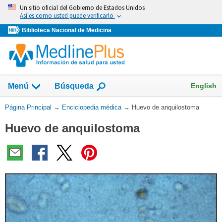
Omita
Un sitio oficial del Gobierno de Estados Unidos
y
Así es como usted puede verificarlo
vaya
Biblioteca Nacional de Medicina
al
Contenido
English
Menú
Búsqueda
Usted
Página Principal
→
Enciclopedia médica
→
Huevo de anquilostoma
está
Huevo de anquilostoma
aquí: