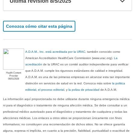
Ultima revisión 8/5/2025
sec
Conozca cómo citar esta página
A.D.A.M., Inc. está acreditada por la URAC
, también conocido como
American Accreditation HealthCare Commission (www.urac.org).
La
acreditación
de la URAC es un comité auditor independiente para verificar
que A.D.A.M. cumple los rigurosos estándares de calidad e integridad.
Health Content
Provider
A.D.A.M. es una de las primeras empresas en alcanzar esta tan importante
06/01/2028
distinción en servicios de salud en la red. Conozca más sobre
la politica
editorial, el proceso editorial
, y
la poliza de privacidad
de A.D.A.M.
La información aquí proporcionada no debe utilizarse durante ninguna emergencia médica
ni para el diagnóstico o tratamiento de ninguna afección médica. Se debe consultar a un
profesional médico autorizado para el diagnóstico y tratamiento de cualquiera y todas las
afecciones médicas. Los enlaces a otros sitios se proporcionan únicamente con fines
informativos; no constituyen una recomendación de dichos sitios. No se ofrece garantía
alguna, expresa ni implícita, en cuanto a la precisión, fiabilidad, puntualidad o exactitud de