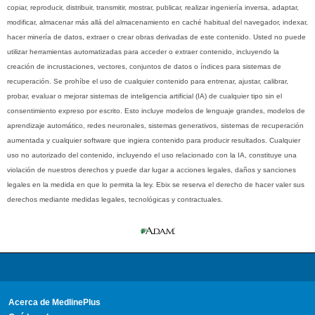
copiar, reproducir, distribuir, transmitir, mostrar, publicar, realizar ingeniería inversa, adaptar,
modificar, almacenar más allá del almacenamiento en caché habitual del navegador, indexar,
hacer minería de datos, extraer o crear obras derivadas de este contenido. Usted no puede
utilizar herramientas automatizadas para acceder o extraer contenido, incluyendo la
creación de incrustaciones, vectores, conjuntos de datos o índices para sistemas de
recuperación. Se prohíbe el uso de cualquier contenido para entrenar, ajustar, calibrar,
probar, evaluar o mejorar sistemas de inteligencia artificial (IA) de cualquier tipo sin el
consentimiento expreso por escrito. Esto incluye modelos de lenguaje grandes, modelos de
aprendizaje automático, redes neuronales, sistemas generativos, sistemas de recuperación
aumentada y cualquier software que ingiera contenido para producir resultados. Cualquier
uso no autorizado del contenido, incluyendo el uso relacionado con la IA, constituye una
violación de nuestros derechos y puede dar lugar a acciones legales, daños y sanciones
legales en la medida en que lo permita la ley. Ebix se reserva el derecho de hacer valer sus
derechos mediante medidas legales, tecnológicas y contractuales.
Acerca de MedlinePlus