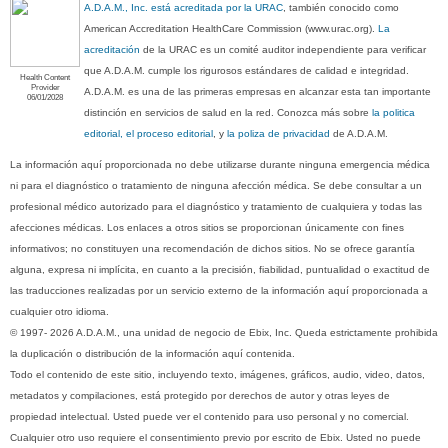
A.D.A.M., Inc. está acreditada por la URAC
, también conocido como
American Accreditation HealthCare Commission (www.urac.org).
La
acreditación
de la URAC es un comité auditor independiente para verificar
que A.D.A.M. cumple los rigurosos estándares de calidad e integridad.
Health Content
Provider
A.D.A.M. es una de las primeras empresas en alcanzar esta tan importante
06/01/2028
distinción en servicios de salud en la red. Conozca más sobre
la politica
editorial, el proceso editorial
, y
la poliza de privacidad
de A.D.A.M.
La información aquí proporcionada no debe utilizarse durante ninguna emergencia médica
ni para el diagnóstico o tratamiento de ninguna afección médica. Se debe consultar a un
profesional médico autorizado para el diagnóstico y tratamiento de cualquiera y todas las
afecciones médicas. Los enlaces a otros sitios se proporcionan únicamente con fines
informativos; no constituyen una recomendación de dichos sitios. No se ofrece garantía
alguna, expresa ni implícita, en cuanto a la precisión, fiabilidad, puntualidad o exactitud de
las traducciones realizadas por un servicio externo de la información aquí proporcionada a
cualquier otro idioma.
© 1997- 2026 A.D.A.M., una unidad de negocio de Ebix, Inc. Queda estrictamente prohibida
la duplicación o distribución de la información aquí contenida.
Todo el contenido de este sitio, incluyendo texto, imágenes, gráficos, audio, video, datos,
metadatos y compilaciones, está protegido por derechos de autor y otras leyes de
propiedad intelectual. Usted puede ver el contenido para uso personal y no comercial.
Cualquier otro uso requiere el consentimiento previo por escrito de Ebix. Usted no puede