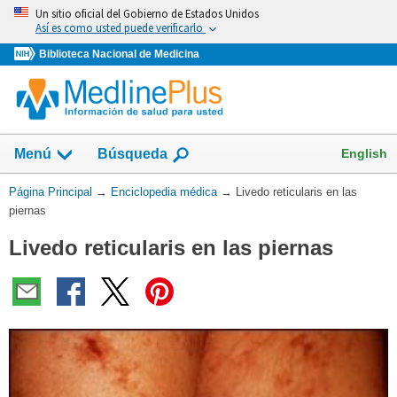
Omita
Un sitio oficial del Gobierno de Estados Unidos
y
Así es como usted puede verificarlo
vaya
Biblioteca Nacional de Medicina
al
Contenido
English
Menú
Búsqueda
Usted
Página Principal
→
Enciclopedia médica
→
Livedo reticularis en las
está
piernas
aquí:
Livedo reticularis en las piernas