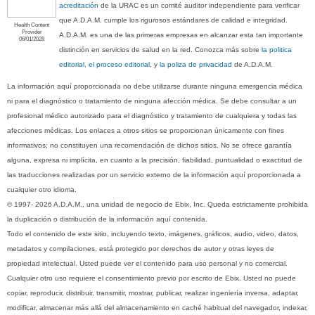
acreditación
de la URAC es un comité auditor independiente para verificar
que A.D.A.M. cumple los rigurosos estándares de calidad e integridad.
Health Content
Provider
A.D.A.M. es una de las primeras empresas en alcanzar esta tan importante
06/01/2028
distinción en servicios de salud en la red. Conozca más sobre
la politica
editorial, el proceso editorial
, y
la poliza de privacidad
de A.D.A.M.
La información aquí proporcionada no debe utilizarse durante ninguna emergencia médica
ni para el diagnóstico o tratamiento de ninguna afección médica. Se debe consultar a un
profesional médico autorizado para el diagnóstico y tratamiento de cualquiera y todas las
afecciones médicas. Los enlaces a otros sitios se proporcionan únicamente con fines
informativos; no constituyen una recomendación de dichos sitios. No se ofrece garantía
alguna, expresa ni implícita, en cuanto a la precisión, fiabilidad, puntualidad o exactitud de
las traducciones realizadas por un servicio externo de la información aquí proporcionada a
cualquier otro idioma.
© 1997- 2026 A.D.A.M., una unidad de negocio de Ebix, Inc. Queda estrictamente prohibida
la duplicación o distribución de la información aquí contenida.
Todo el contenido de este sitio, incluyendo texto, imágenes, gráficos, audio, video, datos,
metadatos y compilaciones, está protegido por derechos de autor y otras leyes de
propiedad intelectual. Usted puede ver el contenido para uso personal y no comercial.
Cualquier otro uso requiere el consentimiento previo por escrito de Ebix. Usted no puede
copiar, reproducir, distribuir, transmitir, mostrar, publicar, realizar ingeniería inversa, adaptar,
modificar, almacenar más allá del almacenamiento en caché habitual del navegador, indexar,