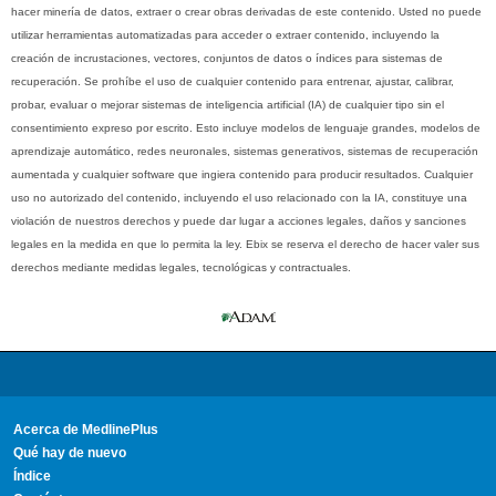
hacer minería de datos, extraer o crear obras derivadas de este contenido. Usted no puede
utilizar herramientas automatizadas para acceder o extraer contenido, incluyendo la
creación de incrustaciones, vectores, conjuntos de datos o índices para sistemas de
recuperación. Se prohíbe el uso de cualquier contenido para entrenar, ajustar, calibrar,
probar, evaluar o mejorar sistemas de inteligencia artificial (IA) de cualquier tipo sin el
consentimiento expreso por escrito. Esto incluye modelos de lenguaje grandes, modelos de
aprendizaje automático, redes neuronales, sistemas generativos, sistemas de recuperación
aumentada y cualquier software que ingiera contenido para producir resultados. Cualquier
uso no autorizado del contenido, incluyendo el uso relacionado con la IA, constituye una
violación de nuestros derechos y puede dar lugar a acciones legales, daños y sanciones
legales en la medida en que lo permita la ley. Ebix se reserva el derecho de hacer valer sus
derechos mediante medidas legales, tecnológicas y contractuales.
Acerca de MedlinePlus
Qué hay de nuevo
Índice