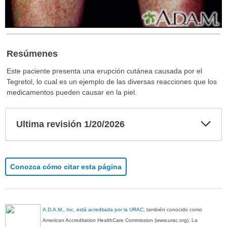
Resúmenes
Este paciente presenta una erupción cutánea causada por el
Tegretol, lo cual es un ejemplo de las diversas reacciones que los
medicamentos pueden causar en la piel.
Exp
Ultima revisión 1/20/2026
sec
Conozca cómo citar esta página
A.D.A.M., Inc. está acreditada por la URAC
, también conocido como
American Accreditation HealthCare Commission (www.urac.org).
La