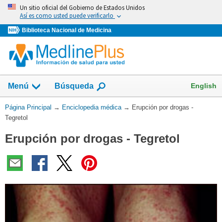
Omita
Un sitio oficial del Gobierno de Estados Unidos
y
Así es como usted puede verificarlo
vaya
Biblioteca Nacional de Medicina
al
Contenido
English
Menú
Búsqueda
Usted
Página Principal
→
Enciclopedia médica
→
Erupción por drogas -
está
Tegretol
aquí:
Erupción por drogas - Tegretol