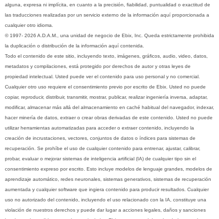
alguna, expresa ni implícita, en cuanto a la precisión, fiabilidad, puntualidad o exactitud de
las traducciones realizadas por un servicio externo de la información aquí proporcionada a
cualquier otro idioma.
© 1997- 2026 A.D.A.M., una unidad de negocio de Ebix, Inc. Queda estrictamente prohibida
la duplicación o distribución de la información aquí contenida.
Todo el contenido de este sitio, incluyendo texto, imágenes, gráficos, audio, video, datos,
metadatos y compilaciones, está protegido por derechos de autor y otras leyes de
propiedad intelectual. Usted puede ver el contenido para uso personal y no comercial.
Cualquier otro uso requiere el consentimiento previo por escrito de Ebix. Usted no puede
copiar, reproducir, distribuir, transmitir, mostrar, publicar, realizar ingeniería inversa, adaptar,
modificar, almacenar más allá del almacenamiento en caché habitual del navegador, indexar,
hacer minería de datos, extraer o crear obras derivadas de este contenido. Usted no puede
utilizar herramientas automatizadas para acceder o extraer contenido, incluyendo la
creación de incrustaciones, vectores, conjuntos de datos o índices para sistemas de
recuperación. Se prohíbe el uso de cualquier contenido para entrenar, ajustar, calibrar,
probar, evaluar o mejorar sistemas de inteligencia artificial (IA) de cualquier tipo sin el
consentimiento expreso por escrito. Esto incluye modelos de lenguaje grandes, modelos de
aprendizaje automático, redes neuronales, sistemas generativos, sistemas de recuperación
aumentada y cualquier software que ingiera contenido para producir resultados. Cualquier
uso no autorizado del contenido, incluyendo el uso relacionado con la IA, constituye una
violación de nuestros derechos y puede dar lugar a acciones legales, daños y sanciones