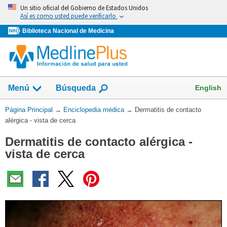
Omita
Un sitio oficial del Gobierno de Estados Unidos
y
Así es como usted puede verificarlo
vaya
Biblioteca Nacional de Medicina
al
Contenido
English
Menú
Búsqueda
Usted
Página Principal
→
Enciclopedia médica
→
Dermatitis de contacto
está
alérgica - vista de cerca
aquí:
Dermatitis de contacto alérgica -
vista de cerca