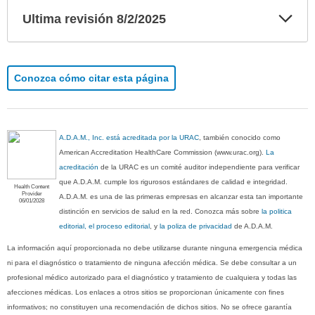
Exp
Ultima revisión 8/2/2025
sec
Conozca cómo citar esta página
A.D.A.M., Inc. está acreditada por la URAC
, también conocido como
American Accreditation HealthCare Commission (www.urac.org).
La
acreditación
de la URAC es un comité auditor independiente para verificar
que A.D.A.M. cumple los rigurosos estándares de calidad e integridad.
Health Content
Provider
A.D.A.M. es una de las primeras empresas en alcanzar esta tan importante
06/01/2028
distinción en servicios de salud en la red. Conozca más sobre
la politica
editorial, el proceso editorial
, y
la poliza de privacidad
de A.D.A.M.
La información aquí proporcionada no debe utilizarse durante ninguna emergencia médica
ni para el diagnóstico o tratamiento de ninguna afección médica. Se debe consultar a un
profesional médico autorizado para el diagnóstico y tratamiento de cualquiera y todas las
afecciones médicas. Los enlaces a otros sitios se proporcionan únicamente con fines
informativos; no constituyen una recomendación de dichos sitios. No se ofrece garantía