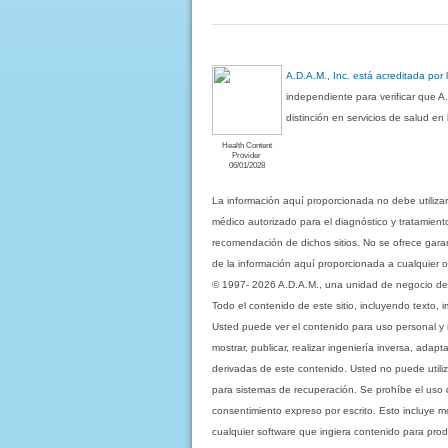
A.D.A.M., Inc. está acreditada por
independiente para verificar que A
distinción en servicios de salud e
Health Content
Provider
06/01/2028
La información aquí proporcionada no debe utiliza
médico autorizado para el diagnóstico y tratamient
recomendación de dichos sitios. No se ofrece garant
de la información aquí proporcionada a cualquier o
© 1997- 2026 A.D.A.M., una unidad de negocio de Eb
Todo el contenido de este sitio, incluyendo texto, 
Usted puede ver el contenido para uso personal y no 
mostrar, publicar, realizar ingeniería inversa, ada
derivadas de este contenido. Usted no puede utiliz
para sistemas de recuperación. Se prohíbe el uso de c
consentimiento expreso por escrito. Esto incluye
cualquier software que ingiera contenido para prod