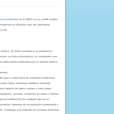
.
La acreditación
de la URAC es un comité auditor
s empresas en alcanzar esta tan importante
D.A.M.
 médica. Se debe consultar a un profesional
mente con fines informativos; no constituyen una
as traducciones realizadas por un servicio externo
tenida.
e autor y otras leyes de propiedad intelectual.
 copiar, reproducir, distribuir, transmitir,
acer minería de datos, extraer o crear obras
staciones, vectores, conjuntos de datos o índices
cia artificial (IA) de cualquier tipo sin el
enerativos, sistemas de recuperación aumentada y
 IA, constituye una violación de nuestros derechos