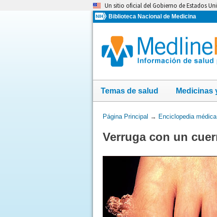
Omita
Un sitio oficial del Gobierno de Estados Un
y
Biblioteca Nacional de Medicina
vaya
al
Contenido
Temas de salud
Medicinas 
Usted
Página Principal
→
Enciclopedia médica
está
Verruga con un cuer
aquí: