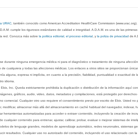
 la URAC
, también conocido como American Accreditation HealthCare Commission (www.urac.org)
.D.A.M. cumple los rigurosos estándares de calidad e integridad. A.D.A.M. es una de las primera
n la red. Conozca más sobre
la politica editorial, el proceso editorial
, y
la poliza de privacidad
de A.
rse durante ninguna emergencia médica ni para el diagnóstico o tratamiento de ninguna afección
o de cualquiera y todas las afecciones médicas. Los enlaces a otros sitios se proporcionan única
ía alguna, expresa ni implícita, en cuanto a la precisión, fiabilidad, puntualidad o exactitud de l
tro idioma.
ix, Inc. Queda estrictamente prohibida la duplicación o distribución de la información aquí con
imágenes, gráficos, audio, video, datos, metadatos y compilaciones, está protegido por derechos d
comercial. Cualquier otro uso requiere el consentimiento previo por escrito de Ebix. Usted no puede
ptar, modificar, almacenar más allá del almacenamiento en caché habitual del navegador, indexar, h
ar herramientas automatizadas para acceder o extraer contenido, incluyendo la creación de incru
ualquier contenido para entrenar, ajustar, calibrar, probar, evaluar o mejorar sistemas de inteligen
 modelos de lenguaje grandes, modelos de aprendizaje automático, redes neuronales, sistemas g
ucir resultados. Cualquier uso no autorizado del contenido, incluyendo el uso relacionado con la