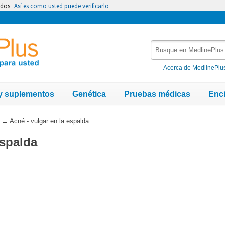
idos
Así es como usted puede verificarlo
Busque
en
MedlinePlus
Acerca de MedlinePlu
y suplementos
Genética
Pruebas médicas
Enc
→
Acné - vulgar en la espalda
espalda