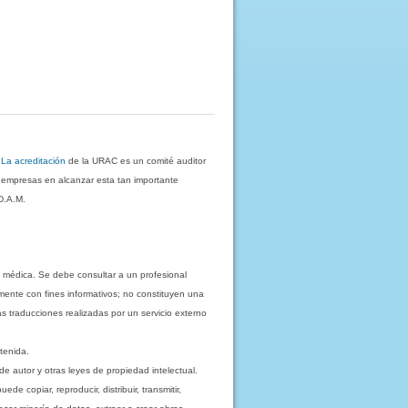
.
La acreditación
de la URAC es un comité auditor
s empresas en alcanzar esta tan importante
D.A.M.
 médica. Se debe consultar a un profesional
mente con fines informativos; no constituyen una
as traducciones realizadas por un servicio externo
tenida.
e autor y otras leyes de propiedad intelectual.
 copiar, reproducir, distribuir, transmitir,