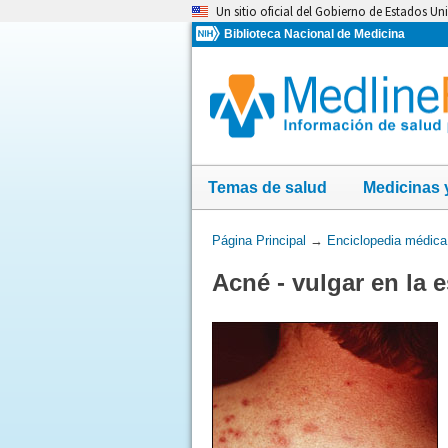
Omita
Un sitio oficial del Gobierno de Estados Un
y
Biblioteca Nacional de Medicina
vaya
al
Contenido
Temas de salud
Medicinas 
Usted
Página Principal
→
Enciclopedia médica
está
Acné - vulgar en la 
aquí: