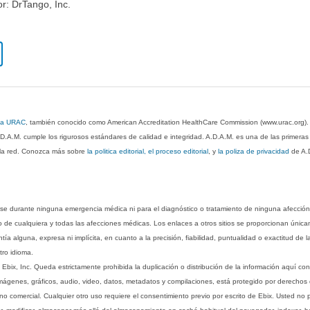
or: DrTango, Inc.
 la URAC
, también conocido como American Accreditation HealthCare Commission (www.urac.org)
.D.A.M. cumple los rigurosos estándares de calidad e integridad. A.D.A.M. es una de las primera
n la red. Conozca más sobre
la politica editorial, el proceso editorial
, y
la poliza de privacidad
de A.
rse durante ninguna emergencia médica ni para el diagnóstico o tratamiento de ninguna afección
o de cualquiera y todas las afecciones médicas. Los enlaces a otros sitios se proporcionan única
ía alguna, expresa ni implícita, en cuanto a la precisión, fiabilidad, puntualidad o exactitud de l
tro idioma.
ix, Inc. Queda estrictamente prohibida la duplicación o distribución de la información aquí con
imágenes, gráficos, audio, video, datos, metadatos y compilaciones, está protegido por derechos d
comercial. Cualquier otro uso requiere el consentimiento previo por escrito de Ebix. Usted no puede