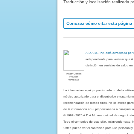
Traducción y localización realizada p
Conozca cómo citar esta página
A.D.A.M., Inc. está acreditada por
independiente para verificar que A
distinción en servicios de salud e
Health Content
Provider
06/01/2028
La información aquí proporcionada no debe utiliza
médico autorizado para el diagnóstico y tratamient
recomendación de dichos sitios. No se ofrece garant
de la información aquí proporcionada a cualquier o
© 1997- 2026 A.D.A.M., una unidad de negocio de Eb
Todo el contenido de este sitio, incluyendo texto, 
Usted puede ver el contenido para uso personal y no 