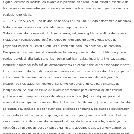
alguna, expresa ni implícita, en cuanto a la precisión, fiabilidad, puntualidad o exactitud de
las traducciones realizadas por un servicio externo de la información aquí proporcionada a
cualquier otro idioma.
© 1997- 2026 A.D.A.M., una unidad de negocio de Ebix, Inc. Queda estrictamente prohibida
la duplicación o distribución de la información aquí contenida.
Todo el contenido de este sitio, incluyendo texto, imágenes, gráficos, audio, video, datos,
metadatos y compilaciones, está protegido por derechos de autor y otras leyes de
propiedad intelectual. Usted puede ver el contenido para uso personal y no comercial.
Cualquier otro uso requiere el consentimiento previo por escrito de Ebix. Usted no puede
copiar, reproducir, distribuir, transmitir, mostrar, publicar, realizar ingeniería inversa, adaptar,
modificar, almacenar más allá del almacenamiento en caché habitual del navegador, indexar,
hacer minería de datos, extraer o crear obras derivadas de este contenido. Usted no puede
utilizar herramientas automatizadas para acceder o extraer contenido, incluyendo la
creación de incrustaciones, vectores, conjuntos de datos o índices para sistemas de
recuperación. Se prohíbe el uso de cualquier contenido para entrenar, ajustar, calibrar,
probar, evaluar o mejorar sistemas de inteligencia artificial (IA) de cualquier tipo sin el
consentimiento expreso por escrito. Esto incluye modelos de lenguaje grandes, modelos de
aprendizaje automático, redes neuronales, sistemas generativos, sistemas de recuperación
aumentada y cualquier software que ingiera contenido para producir resultados. Cualquier
uso no autorizado del contenido, incluyendo el uso relacionado con la IA, constituye una
violación de nuestros derechos y puede dar lugar a acciones legales, daños y sanciones
legales en la medida en que lo permita la ley. Ebix se reserva el derecho de hacer valer sus