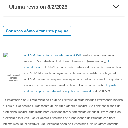
Exp
Ultima revisión 8/2/2025
sec
Conozca cómo citar esta página
A.D.A.M., Inc. está acreditada por la URAC
, también conocido como
American Accreditation HealthCare Commission (www.urac.org).
La
acreditación
de la URAC es un comité auditor independiente para verificar
que A.D.A.M. cumple los rigurosos estándares de calidad e integridad.
Health Content
Provider
A.D.A.M. es una de las primeras empresas en alcanzar esta tan importante
06/01/2028
distinción en servicios de salud en la red. Conozca más sobre
la politica
editorial, el proceso editorial
, y
la poliza de privacidad
de A.D.A.M.
La información aquí proporcionada no debe utilizarse durante ninguna emergencia médica
ni para el diagnóstico o tratamiento de ninguna afección médica. Se debe consultar a un
profesional médico autorizado para el diagnóstico y tratamiento de cualquiera y todas las
afecciones médicas. Los enlaces a otros sitios se proporcionan únicamente con fines
informativos; no constituyen una recomendación de dichos sitios. No se ofrece garantía