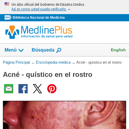
Omita
Un sitio oficial del Gobierno de Estados Unidos
y
Así es como usted puede verificarlo
vaya
Biblioteca Nacional de Medicina
al
Contenido
English
Menú
Búsqueda
Usted
Página Principal
→
Enciclopedia médica
→
Acné - quístico en el rostro
está
Acné - quístico en el rostro
aquí: