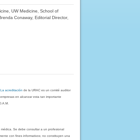
dicine, UW Medicine, School of
Brenda Conaway, Editorial Director,
.
La acreditación
de la URAC es un comité auditor
s empresas en alcanzar esta tan importante
D.A.M.
 médica. Se debe consultar a un profesional
mente con fines informativos; no constituyen una