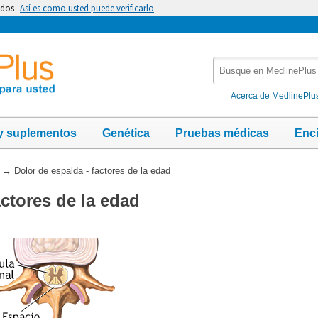
idos
Así es como usted puede verificarlo
Busque
en
MedlinePlus
Acerca de MedlinePlu
y suplementos
Genética
Pruebas médicas
Enc
→
Dolor de espalda - factores de la edad
actores de la edad