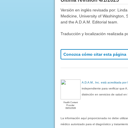
Versión en inglés revisada por: Lind
Medicine, University of Washington, 
and the A.D.A.M. Editorial team.
Traducción y localización realizada p
Conozca cómo citar esta página
A.D.A.M., Inc. está acreditada por
independiente para verificar que A
distinción en servicios de salud e
Health Content
Provider
06/01/2028
La información aquí proporcionada no debe utiliza
médico autorizado para el diagnóstico y tratamient