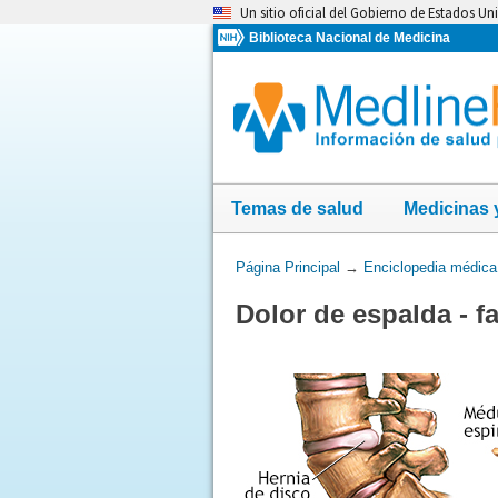
Omita
Un sitio oficial del Gobierno de Estados Un
y
Biblioteca Nacional de Medicina
vaya
al
Contenido
Temas de salud
Medicinas 
Usted
Página Principal
→
Enciclopedia médica
está
Dolor de espalda - f
aquí: