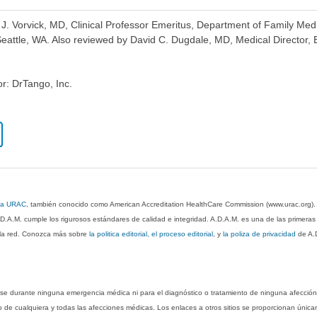
a J. Vorvick, MD, Clinical Professor Emeritus, Department of Family Me
Seattle, WA. Also reviewed by David C. Dugdale, MD, Medical Director, 
or: DrTango, Inc.
 la URAC
, también conocido como American Accreditation HealthCare Commission (www.urac.org)
.D.A.M. cumple los rigurosos estándares de calidad e integridad. A.D.A.M. es una de las primera
n la red. Conozca más sobre
la politica editorial, el proceso editorial
, y
la poliza de privacidad
de A.
rse durante ninguna emergencia médica ni para el diagnóstico o tratamiento de ninguna afección
o de cualquiera y todas las afecciones médicas. Los enlaces a otros sitios se proporcionan única