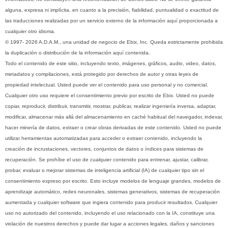
alguna, expresa ni implícita, en cuanto a la precisión, fiabilidad, puntualidad o exactitud de
las traducciones realizadas por un servicio externo de la información aquí proporcionada a
cualquier otro idioma.
© 1997- 2026 A.D.A.M., una unidad de negocio de Ebix, Inc. Queda estrictamente prohibida
la duplicación o distribución de la información aquí contenida.
Todo el contenido de este sitio, incluyendo texto, imágenes, gráficos, audio, video, datos,
metadatos y compilaciones, está protegido por derechos de autor y otras leyes de
propiedad intelectual. Usted puede ver el contenido para uso personal y no comercial.
Cualquier otro uso requiere el consentimiento previo por escrito de Ebix. Usted no puede
copiar, reproducir, distribuir, transmitir, mostrar, publicar, realizar ingeniería inversa, adaptar,
modificar, almacenar más allá del almacenamiento en caché habitual del navegador, indexar,
hacer minería de datos, extraer o crear obras derivadas de este contenido. Usted no puede
utilizar herramientas automatizadas para acceder o extraer contenido, incluyendo la
creación de incrustaciones, vectores, conjuntos de datos o índices para sistemas de
recuperación. Se prohíbe el uso de cualquier contenido para entrenar, ajustar, calibrar,
probar, evaluar o mejorar sistemas de inteligencia artificial (IA) de cualquier tipo sin el
consentimiento expreso por escrito. Esto incluye modelos de lenguaje grandes, modelos de
aprendizaje automático, redes neuronales, sistemas generativos, sistemas de recuperación
aumentada y cualquier software que ingiera contenido para producir resultados. Cualquier
uso no autorizado del contenido, incluyendo el uso relacionado con la IA, constituye una
violación de nuestros derechos y puede dar lugar a acciones legales, daños y sanciones