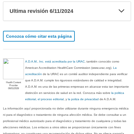
Exp
Ultima revisión 6/11/2024
sec
Conozca cómo citar esta página
A.D.A.M., Inc. está acreditada por la URAC
, también conocido como
American Accreditation HealthCare Commission (www.urac.org).
La
acreditación
de la URAC es un comité auditor independiente para verificar
que A.D.A.M. cumple los rigurosos estándares de calidad e integridad.
Health Content
Provider
A.D.A.M. es una de las primeras empresas en alcanzar esta tan importante
06/01/2028
distinción en servicios de salud en la red. Conozca más sobre
la politica
editorial, el proceso editorial
, y
la poliza de privacidad
de A.D.A.M.
La información aquí proporcionada no debe utilizarse durante ninguna emergencia médica
ni para el diagnóstico o tratamiento de ninguna afección médica. Se debe consultar a un
profesional médico autorizado para el diagnóstico y tratamiento de cualquiera y todas las
afecciones médicas. Los enlaces a otros sitios se proporcionan únicamente con fines
informativos; no constituyen una recomendación de dichos sitios. No se ofrece garantía