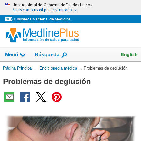
Omita
Un sitio oficial del Gobierno de Estados Unidos
y
Así es como usted puede verificarlo
vaya
Biblioteca Nacional de Medicina
al
Contenido
English
Menú
Búsqueda
Usted
Página Principal
→
Enciclopedia médica
→
Problemas de deglución
está
Problemas de deglución
aquí: