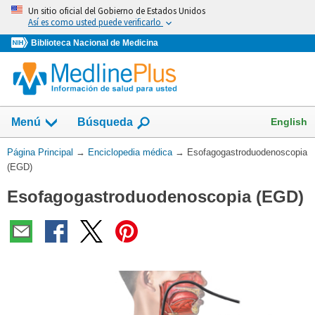
Omita
Un sitio oficial del Gobierno de Estados Unidos
y
Así es como usted puede verificarlo
vaya
Biblioteca Nacional de Medicina
al
Contenido
English
Menú
Búsqueda
Usted
Página Principal
→
Enciclopedia médica
→
Esofagogastroduodenoscopia
está
(EGD)
aquí:
Esofagogastroduodenoscopia (EGD)