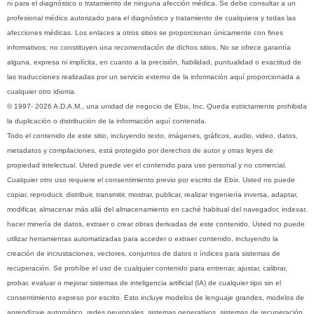
ni para el diagnóstico o tratamiento de ninguna afección médica. Se debe consultar a un
profesional médico autorizado para el diagnóstico y tratamiento de cualquiera y todas las
afecciones médicas. Los enlaces a otros sitios se proporcionan únicamente con fines
informativos; no constituyen una recomendación de dichos sitios. No se ofrece garantía
alguna, expresa ni implícita, en cuanto a la precisión, fiabilidad, puntualidad o exactitud de
las traducciones realizadas por un servicio externo de la información aquí proporcionada a
cualquier otro idioma.
© 1997- 2026 A.D.A.M., una unidad de negocio de Ebix, Inc. Queda estrictamente prohibida
la duplicación o distribución de la información aquí contenida.
Todo el contenido de este sitio, incluyendo texto, imágenes, gráficos, audio, video, datos,
metadatos y compilaciones, está protegido por derechos de autor y otras leyes de
propiedad intelectual. Usted puede ver el contenido para uso personal y no comercial.
Cualquier otro uso requiere el consentimiento previo por escrito de Ebix. Usted no puede
copiar, reproducir, distribuir, transmitir, mostrar, publicar, realizar ingeniería inversa, adaptar,
modificar, almacenar más allá del almacenamiento en caché habitual del navegador, indexar,
hacer minería de datos, extraer o crear obras derivadas de este contenido. Usted no puede
utilizar herramientas automatizadas para acceder o extraer contenido, incluyendo la
creación de incrustaciones, vectores, conjuntos de datos o índices para sistemas de
recuperación. Se prohíbe el uso de cualquier contenido para entrenar, ajustar, calibrar,
probar, evaluar o mejorar sistemas de inteligencia artificial (IA) de cualquier tipo sin el
consentimiento expreso por escrito. Esto incluye modelos de lenguaje grandes, modelos de
aprendizaje automático, redes neuronales, sistemas generativos, sistemas de recuperación