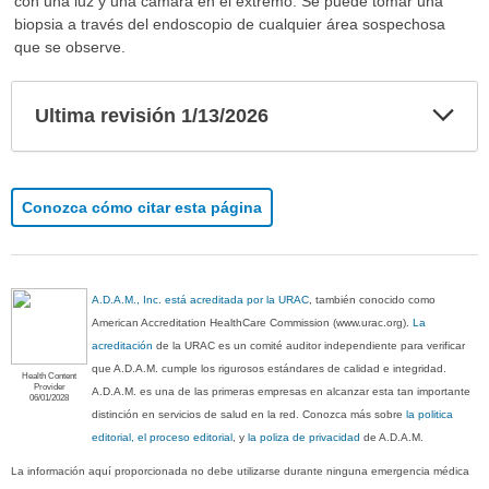
con una luz y una cámara en el extremo. Se puede tomar una
biopsia a través del endoscopio de cualquier área sospechosa
que se observe.
Exp
Ultima revisión 1/13/2026
sec
Conozca cómo citar esta página
A.D.A.M., Inc. está acreditada por la URAC
, también conocido como
American Accreditation HealthCare Commission (www.urac.org).
La
acreditación
de la URAC es un comité auditor independiente para verificar
que A.D.A.M. cumple los rigurosos estándares de calidad e integridad.
Health Content
Provider
A.D.A.M. es una de las primeras empresas en alcanzar esta tan importante
06/01/2028
distinción en servicios de salud en la red. Conozca más sobre
la politica
editorial, el proceso editorial
, y
la poliza de privacidad
de A.D.A.M.
La información aquí proporcionada no debe utilizarse durante ninguna emergencia médica