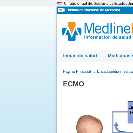
Omita
Un sitio oficial del Gobierno de Estados Un
y
Biblioteca Nacional de Medicina
vaya
al
Contenido
Temas de salud
Medicinas 
Usted
Página Principal
→
Enciclopedia médica
está
ECMO
aquí: