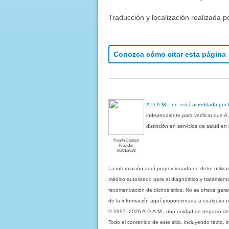
Traducción y localización realizada p
Conozca cómo citar esta página
A.D.A.M., Inc. está acreditada por
independiente para verificar que A
distinción en servicios de salud e
Health Content
Provider
06/01/2028
La información aquí proporcionada no debe utiliza
médico autorizado para el diagnóstico y tratamient
recomendación de dichos sitios. No se ofrece garant
de la información aquí proporcionada a cualquier o
© 1997- 2026 A.D.A.M., una unidad de negocio de Eb
Todo el contenido de este sitio, incluyendo texto, 