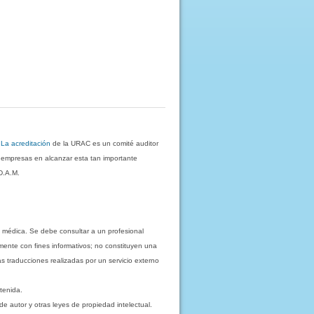
.
La acreditación
de la URAC es un comité auditor
s empresas en alcanzar esta tan importante
D.A.M.
 médica. Se debe consultar a un profesional
mente con fines informativos; no constituyen una
as traducciones realizadas por un servicio externo
tenida.
e autor y otras leyes de propiedad intelectual.