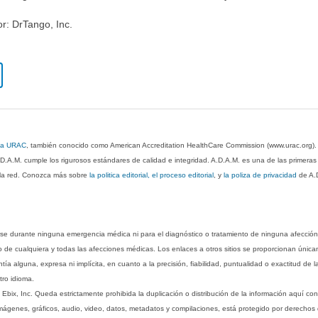
or: DrTango, Inc.
 la URAC
, también conocido como American Accreditation HealthCare Commission (www.urac.org)
.D.A.M. cumple los rigurosos estándares de calidad e integridad. A.D.A.M. es una de las primera
n la red. Conozca más sobre
la politica editorial, el proceso editorial
, y
la poliza de privacidad
de A.
rse durante ninguna emergencia médica ni para el diagnóstico o tratamiento de ninguna afección
o de cualquiera y todas las afecciones médicas. Los enlaces a otros sitios se proporcionan única
ía alguna, expresa ni implícita, en cuanto a la precisión, fiabilidad, puntualidad o exactitud de l
tro idioma.
ix, Inc. Queda estrictamente prohibida la duplicación o distribución de la información aquí con
imágenes, gráficos, audio, video, datos, metadatos y compilaciones, está protegido por derechos d