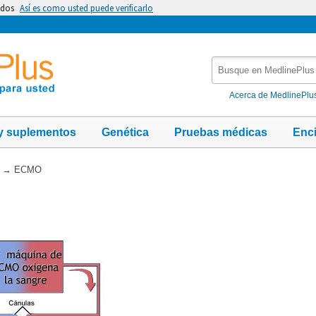
idos
Así es como usted puede verificarlo
Busque
en
MedlinePlus
Acerca de MedlinePlu
y suplementos
Genética
Pruebas médicas
Enc
→
ECMO