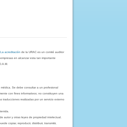
.
La acreditación
de la URAC es un comité auditor
s empresas en alcanzar esta tan importante
D.A.M.
 médica. Se debe consultar a un profesional
mente con fines informativos; no constituyen una
as traducciones realizadas por un servicio externo
tenida.
e autor y otras leyes de propiedad intelectual.
 copiar, reproducir, distribuir, transmitir,