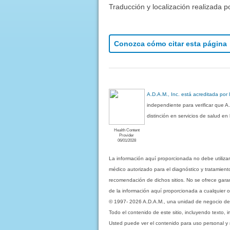
Traducción y localización realizada p
Conozca cómo citar esta página
A.D.A.M., Inc. está acreditada por
independiente para verificar que A
distinción en servicios de salud e
Health Content
Provider
06/01/2028
La información aquí proporcionada no debe utiliza
médico autorizado para el diagnóstico y tratamient
recomendación de dichos sitios. No se ofrece garant
de la información aquí proporcionada a cualquier o
© 1997- 2026 A.D.A.M., una unidad de negocio de Eb
Todo el contenido de este sitio, incluyendo texto, 
Usted puede ver el contenido para uso personal y no 