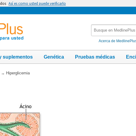
idos
Así es como usted puede verificarlo
Busque
en
MedlinePlus
Acerca de MedlinePlu
y suplementos
Genética
Pruebas médicas
Enc
→
Hiperglicemia