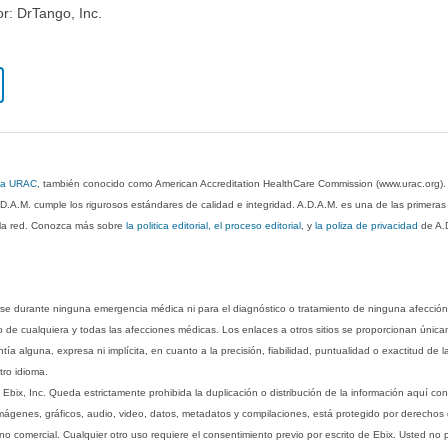
or: DrTango, Inc.
 la URAC
, también conocido como American Accreditation HealthCare Commission (www.urac.org)
.D.A.M. cumple los rigurosos estándares de calidad e integridad. A.D.A.M. es una de las primera
n la red. Conozca más sobre
la politica editorial, el proceso editorial
, y
la poliza de privacidad
de A.
rse durante ninguna emergencia médica ni para el diagnóstico o tratamiento de ninguna afección
o de cualquiera y todas las afecciones médicas. Los enlaces a otros sitios se proporcionan única
ía alguna, expresa ni implícita, en cuanto a la precisión, fiabilidad, puntualidad o exactitud de l
tro idioma.
ix, Inc. Queda estrictamente prohibida la duplicación o distribución de la información aquí con
imágenes, gráficos, audio, video, datos, metadatos y compilaciones, está protegido por derechos d
comercial. Cualquier otro uso requiere el consentimiento previo por escrito de Ebix. Usted no puede