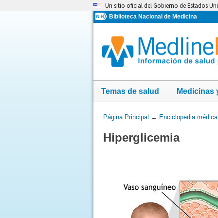
Omita
Un sitio oficial del Gobierno de Estados Un
y
Biblioteca Nacional de Medicina
vaya
al
Contenido
Temas de salud
Medicinas 
Usted
Página Principal
→
Enciclopedia médica
está
Hiperglicemia
aquí: