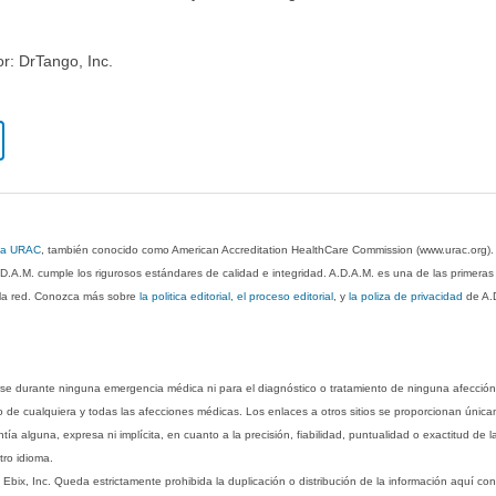
or: DrTango, Inc.
 la URAC
, también conocido como American Accreditation HealthCare Commission (www.urac.org)
.D.A.M. cumple los rigurosos estándares de calidad e integridad. A.D.A.M. es una de las primera
n la red. Conozca más sobre
la politica editorial, el proceso editorial
, y
la poliza de privacidad
de A.
rse durante ninguna emergencia médica ni para el diagnóstico o tratamiento de ninguna afección
o de cualquiera y todas las afecciones médicas. Los enlaces a otros sitios se proporcionan única
ía alguna, expresa ni implícita, en cuanto a la precisión, fiabilidad, puntualidad o exactitud de l
tro idioma.
ix, Inc. Queda estrictamente prohibida la duplicación o distribución de la información aquí con