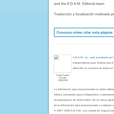
and the A.D.A.M. Editorial team.
Traducción y localización realizada p
Conozca cómo citar esta página
A.D.A.M., Inc. está acreditada por
independiente para verificar que A
distinción en servicios de salud e
Health Content
Provider
06/01/2028
La información aquí proporcionada no debe utiliza
médico autorizado para el diagnóstico y tratamient
recomendación de dichos sitios. No se ofrece garant
de la información aquí proporcionada a cualquier o
© 1997- 2026 A.D.A.M., una unidad de negocio de Eb