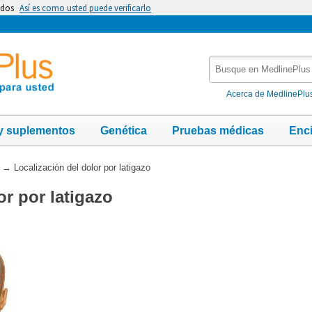
idos
Así es como usted puede verificarlo
Busque
en
MedlinePlus
Acerca de MedlinePlu
y suplementos
Genética
Pruebas médicas
Enc
→
Localización del dolor por latigazo
or por latigazo