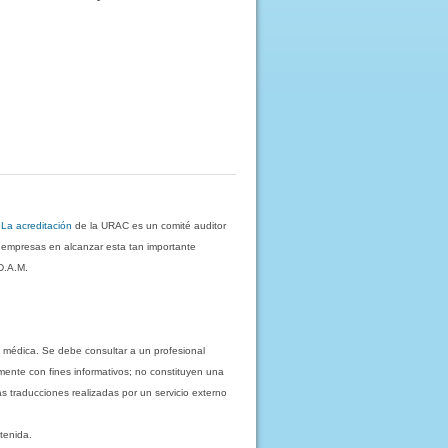
.
La acreditación
de la URAC es un comité auditor
s empresas en alcanzar esta tan importante
D.A.M.
 médica. Se debe consultar a un profesional
mente con fines informativos; no constituyen una
as traducciones realizadas por un servicio externo
tenida.