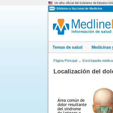
Omita
Un sitio oficial del Gobierno de Estados Un
y
Biblioteca Nacional de Medicina
vaya
al
Contenido
Temas de salud
Medicinas 
Usted
Página Principal
→
Enciclopedia médica
está
Localización del dol
aquí: