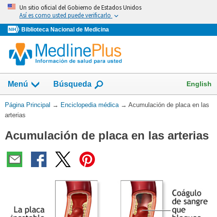
Omita
Un sitio oficial del Gobierno de Estados Unidos
y
Así es como usted puede verificarlo
vaya
Biblioteca Nacional de Medicina
al
Contenido
English
Menú
Búsqueda
Usted
Página Principal
→
Enciclopedia médica
→
Acumulación de placa en las
está
arterias
aquí:
Acumulación de placa en las arterias