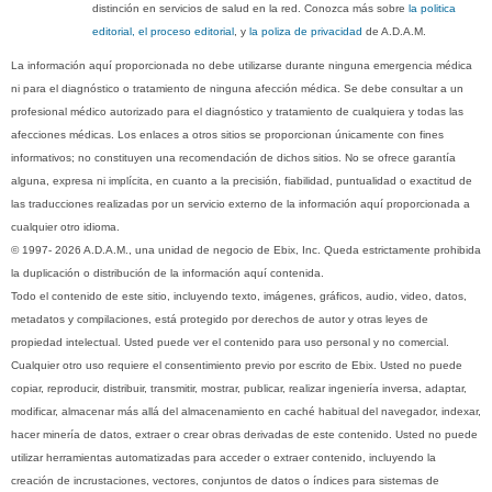
distinción en servicios de salud en la red. Conozca más sobre
la politica
editorial, el proceso editorial
, y
la poliza de privacidad
de A.D.A.M.
La información aquí proporcionada no debe utilizarse durante ninguna emergencia médica
ni para el diagnóstico o tratamiento de ninguna afección médica. Se debe consultar a un
profesional médico autorizado para el diagnóstico y tratamiento de cualquiera y todas las
afecciones médicas. Los enlaces a otros sitios se proporcionan únicamente con fines
informativos; no constituyen una recomendación de dichos sitios. No se ofrece garantía
alguna, expresa ni implícita, en cuanto a la precisión, fiabilidad, puntualidad o exactitud de
las traducciones realizadas por un servicio externo de la información aquí proporcionada a
cualquier otro idioma.
© 1997- 2026 A.D.A.M., una unidad de negocio de Ebix, Inc. Queda estrictamente prohibida
la duplicación o distribución de la información aquí contenida.
Todo el contenido de este sitio, incluyendo texto, imágenes, gráficos, audio, video, datos,
metadatos y compilaciones, está protegido por derechos de autor y otras leyes de
propiedad intelectual. Usted puede ver el contenido para uso personal y no comercial.
Cualquier otro uso requiere el consentimiento previo por escrito de Ebix. Usted no puede
copiar, reproducir, distribuir, transmitir, mostrar, publicar, realizar ingeniería inversa, adaptar,
modificar, almacenar más allá del almacenamiento en caché habitual del navegador, indexar,
hacer minería de datos, extraer o crear obras derivadas de este contenido. Usted no puede
utilizar herramientas automatizadas para acceder o extraer contenido, incluyendo la
creación de incrustaciones, vectores, conjuntos de datos o índices para sistemas de