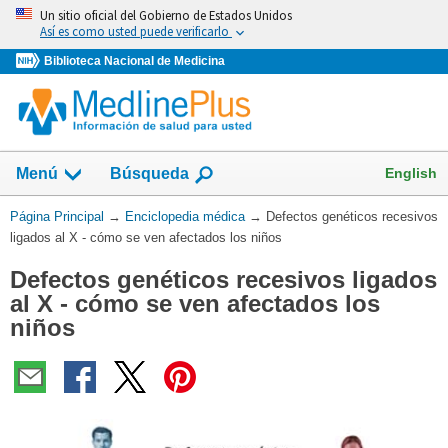
Omita
Un sitio oficial del Gobierno de Estados Unidos
y
Así es como usted puede verificarlo
vaya
Biblioteca Nacional de Medicina
al
Contenido
English
Menú
Búsqueda
Usted
Página Principal
→
Enciclopedia médica
→
Defectos genéticos recesivos
está
ligados al X - cómo se ven afectados los niños
aquí:
Defectos genéticos recesivos ligados
al X - cómo se ven afectados los
niños