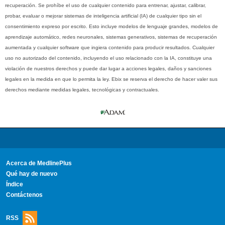
recuperación. Se prohíbe el uso de cualquier contenido para entrenar, ajustar, calibrar,
probar, evaluar o mejorar sistemas de inteligencia artificial (IA) de cualquier tipo sin el
consentimiento expreso por escrito. Esto incluye modelos de lenguaje grandes, modelos de
aprendizaje automático, redes neuronales, sistemas generativos, sistemas de recuperación
aumentada y cualquier software que ingiera contenido para producir resultados. Cualquier
uso no autorizado del contenido, incluyendo el uso relacionado con la IA, constituye una
violación de nuestros derechos y puede dar lugar a acciones legales, daños y sanciones
legales en la medida en que lo permita la ley. Ebix se reserva el derecho de hacer valer sus
derechos mediante medidas legales, tecnológicas y contractuales.
Acerca de MedlinePlus
Qué hay de nuevo
Índice
Contáctenos
RSS