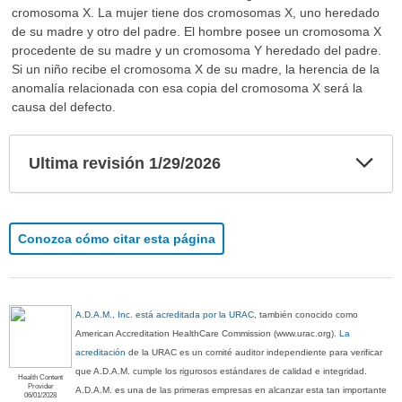
cromosoma X. La mujer tiene dos cromosomas X, uno heredado
de su madre y otro del padre. El hombre posee un cromosoma X
procedente de su madre y un cromosoma Y heredado del padre.
Si un niño recibe el cromosoma X de su madre, la herencia de la
anomalía relacionada con esa copia del cromosoma X será la
causa del defecto.
Exp
Ultima revisión 1/29/2026
sec
Conozca cómo citar esta página
A.D.A.M., Inc. está acreditada por la URAC
, también conocido como
American Accreditation HealthCare Commission (www.urac.org).
La
acreditación
de la URAC es un comité auditor independiente para verificar
que A.D.A.M. cumple los rigurosos estándares de calidad e integridad.
Health Content
Provider
A.D.A.M. es una de las primeras empresas en alcanzar esta tan importante
06/01/2028