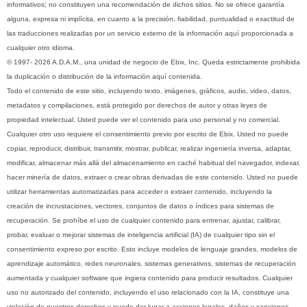
informativos; no constituyen una recomendación de dichos sitios. No se ofrece garantía
alguna, expresa ni implícita, en cuanto a la precisión, fiabilidad, puntualidad o exactitud de
las traducciones realizadas por un servicio externo de la información aquí proporcionada a
cualquier otro idioma.
© 1997- 2026 A.D.A.M., una unidad de negocio de Ebix, Inc. Queda estrictamente prohibida
la duplicación o distribución de la información aquí contenida.
Todo el contenido de este sitio, incluyendo texto, imágenes, gráficos, audio, video, datos,
metadatos y compilaciones, está protegido por derechos de autor y otras leyes de
propiedad intelectual. Usted puede ver el contenido para uso personal y no comercial.
Cualquier otro uso requiere el consentimiento previo por escrito de Ebix. Usted no puede
copiar, reproducir, distribuir, transmitir, mostrar, publicar, realizar ingeniería inversa, adaptar,
modificar, almacenar más allá del almacenamiento en caché habitual del navegador, indexar,
hacer minería de datos, extraer o crear obras derivadas de este contenido. Usted no puede
utilizar herramientas automatizadas para acceder o extraer contenido, incluyendo la
creación de incrustaciones, vectores, conjuntos de datos o índices para sistemas de
recuperación. Se prohíbe el uso de cualquier contenido para entrenar, ajustar, calibrar,
probar, evaluar o mejorar sistemas de inteligencia artificial (IA) de cualquier tipo sin el
consentimiento expreso por escrito. Esto incluye modelos de lenguaje grandes, modelos de
aprendizaje automático, redes neuronales, sistemas generativos, sistemas de recuperación
aumentada y cualquier software que ingiera contenido para producir resultados. Cualquier
uso no autorizado del contenido, incluyendo el uso relacionado con la IA, constituye una
violación de nuestros derechos y puede dar lugar a acciones legales, daños y sanciones