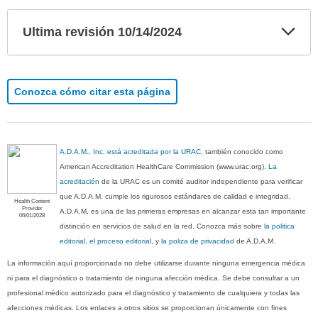
Exp
Ultima revisión 10/14/2024
sec
Conozca cómo citar esta página
A.D.A.M., Inc. está acreditada por la URAC
, también conocido como
American Accreditation HealthCare Commission (www.urac.org).
La
acreditación
de la URAC es un comité auditor independiente para verificar
que A.D.A.M. cumple los rigurosos estándares de calidad e integridad.
Health Content
Provider
A.D.A.M. es una de las primeras empresas en alcanzar esta tan importante
06/01/2028
distinción en servicios de salud en la red. Conozca más sobre
la politica
editorial, el proceso editorial
, y
la poliza de privacidad
de A.D.A.M.
La información aquí proporcionada no debe utilizarse durante ninguna emergencia médica
ni para el diagnóstico o tratamiento de ninguna afección médica. Se debe consultar a un
profesional médico autorizado para el diagnóstico y tratamiento de cualquiera y todas las
afecciones médicas. Los enlaces a otros sitios se proporcionan únicamente con fines