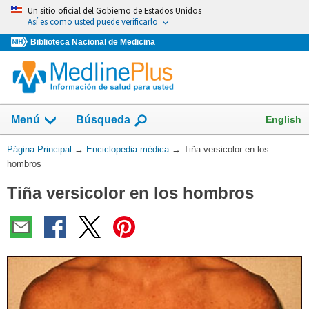
Omita
Un sitio oficial del Gobierno de Estados Unidos
y
Así es como usted puede verificarlo
vaya
Biblioteca Nacional de Medicina
al
Contenido
English
Menú
Búsqueda
Usted
Página Principal
→
Enciclopedia médica
→
Tiña versicolor en los
está
hombros
aquí:
Tiña versicolor en los hombros