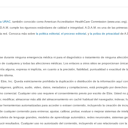
 la URAC
, también conocido como American Accreditation HealthCare Commission (www.urac.org)
.D.A.M. cumple los rigurosos estándares de calidad e integridad. A.D.A.M. es una de las primera
n la red. Conozca más sobre
la politica editorial, el proceso editorial
, y
la poliza de privacidad
de A.
rse durante ninguna emergencia médica ni para el diagnóstico o tratamiento de ninguna afección
o de cualquiera y todas las afecciones médicas. Los enlaces a otros sitios se proporcionan única
ía alguna, expresa ni implícita, en cuanto a la precisión, fiabilidad, puntualidad o exactitud de l
tro idioma.
ix, Inc. Queda estrictamente prohibida la duplicación o distribución de la información aquí con
imágenes, gráficos, audio, video, datos, metadatos y compilaciones, está protegido por derechos d
comercial. Cualquier otro uso requiere el consentimiento previo por escrito de Ebix. Usted no puede
ptar, modificar, almacenar más allá del almacenamiento en caché habitual del navegador, indexar, h
ar herramientas automatizadas para acceder o extraer contenido, incluyendo la creación de incru
ualquier contenido para entrenar, ajustar, calibrar, probar, evaluar o mejorar sistemas de inteligen
 modelos de lenguaje grandes, modelos de aprendizaje automático, redes neuronales, sistemas g
ucir resultados. Cualquier uso no autorizado del contenido, incluyendo el uso relacionado con la