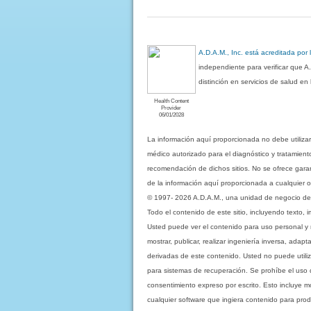
A.D.A.M., Inc. está acreditada por
independiente para verificar que A
distinción en servicios de salud e
Health Content
Provider
06/01/2028
La información aquí proporcionada no debe utiliza
médico autorizado para el diagnóstico y tratamient
recomendación de dichos sitios. No se ofrece garant
de la información aquí proporcionada a cualquier o
© 1997- 2026 A.D.A.M., una unidad de negocio de Eb
Todo el contenido de este sitio, incluyendo texto, 
Usted puede ver el contenido para uso personal y no 
mostrar, publicar, realizar ingeniería inversa, ada
derivadas de este contenido. Usted no puede utiliz
para sistemas de recuperación. Se prohíbe el uso de c
consentimiento expreso por escrito. Esto incluye
cualquier software que ingiera contenido para prod