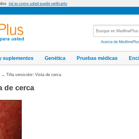
idos
Así es como usted puede verificarlo
Busque
en
MedlinePlus
Acerca de MedlinePlu
y suplementos
Genética
Pruebas médicas
Enc
→
Tiña versicolor- Vista de cerca
a de cerca