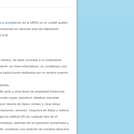
.
La acreditación
de la URAC es un comité auditor
s empresas en alcanzar esta tan importante
D.A.M.
 médica. Se debe consultar a un profesional
mente con fines informativos; no constituyen una
as traducciones realizadas por un servicio externo
tenida.
e autor y otras leyes de propiedad intelectual.
 copiar, reproducir, distribuir, transmitir,
acer minería de datos, extraer o crear obras
staciones, vectores, conjuntos de datos o índices
cia artificial (IA) de cualquier tipo sin el
enerativos, sistemas de recuperación aumentada y
 IA, constituye una violación de nuestros derechos