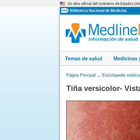
Omita
Un sitio oficial del Gobierno de Estados Un
y
Biblioteca Nacional de Medicina
vaya
al
Contenido
Temas de salud
Medicinas 
Usted
Página Principal
→
Enciclopedia médica
está
Tiña versicolor- Vist
aquí: