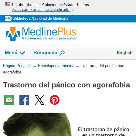
Omita
Un sitio oficial del Gobierno de Estados Unidos
y
Así es como usted puede verificarlo
vaya
Biblioteca Nacional de Medicina
al
Contenido
English
Menú
Búsqueda
Usted
Página Principal
→
Enciclopedia médica
→
Trastorno del pánico con
está
agorafobia
aquí:
Trastorno del pánico con agorafobia