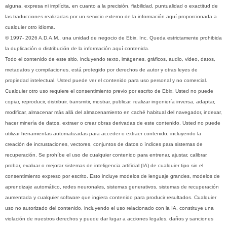
alguna, expresa ni implícita, en cuanto a la precisión, fiabilidad, puntualidad o exactitud de
las traducciones realizadas por un servicio externo de la información aquí proporcionada a
cualquier otro idioma.
© 1997- 2026 A.D.A.M., una unidad de negocio de Ebix, Inc. Queda estrictamente prohibida
la duplicación o distribución de la información aquí contenida.
Todo el contenido de este sitio, incluyendo texto, imágenes, gráficos, audio, video, datos,
metadatos y compilaciones, está protegido por derechos de autor y otras leyes de
propiedad intelectual. Usted puede ver el contenido para uso personal y no comercial.
Cualquier otro uso requiere el consentimiento previo por escrito de Ebix. Usted no puede
copiar, reproducir, distribuir, transmitir, mostrar, publicar, realizar ingeniería inversa, adaptar,
modificar, almacenar más allá del almacenamiento en caché habitual del navegador, indexar,
hacer minería de datos, extraer o crear obras derivadas de este contenido. Usted no puede
utilizar herramientas automatizadas para acceder o extraer contenido, incluyendo la
creación de incrustaciones, vectores, conjuntos de datos o índices para sistemas de
recuperación. Se prohíbe el uso de cualquier contenido para entrenar, ajustar, calibrar,
probar, evaluar o mejorar sistemas de inteligencia artificial (IA) de cualquier tipo sin el
consentimiento expreso por escrito. Esto incluye modelos de lenguaje grandes, modelos de
aprendizaje automático, redes neuronales, sistemas generativos, sistemas de recuperación
aumentada y cualquier software que ingiera contenido para producir resultados. Cualquier
uso no autorizado del contenido, incluyendo el uso relacionado con la IA, constituye una
violación de nuestros derechos y puede dar lugar a acciones legales, daños y sanciones