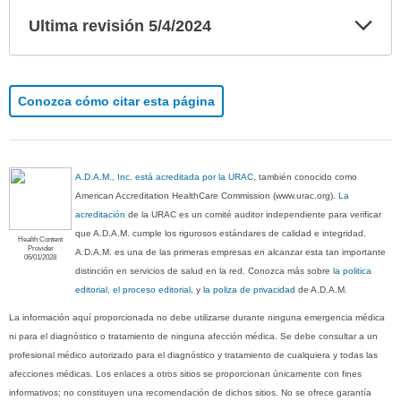
Exp
Ultima revisión 5/4/2024
sec
Conozca cómo citar esta página
A.D.A.M., Inc. está acreditada por la URAC
, también conocido como
American Accreditation HealthCare Commission (www.urac.org).
La
acreditación
de la URAC es un comité auditor independiente para verificar
que A.D.A.M. cumple los rigurosos estándares de calidad e integridad.
Health Content
Provider
A.D.A.M. es una de las primeras empresas en alcanzar esta tan importante
06/01/2028
distinción en servicios de salud en la red. Conozca más sobre
la politica
editorial, el proceso editorial
, y
la poliza de privacidad
de A.D.A.M.
La información aquí proporcionada no debe utilizarse durante ninguna emergencia médica
ni para el diagnóstico o tratamiento de ninguna afección médica. Se debe consultar a un
profesional médico autorizado para el diagnóstico y tratamiento de cualquiera y todas las
afecciones médicas. Los enlaces a otros sitios se proporcionan únicamente con fines
informativos; no constituyen una recomendación de dichos sitios. No se ofrece garantía