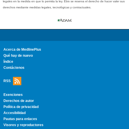
legales en la medida en que lo permita la ley. Ebix se reserva el derecho de hacer valer sus
derechos mediante medidas legales, tecnológicas y contractuales.
Acerca de MedlinePlus
Qué hay de nuevo
Índice
Contáctenos
RSS
Exenciones
Derechos de autor
Política de privacidad
Accesibilidad
Pautas para enlaces
Visores y reproductores