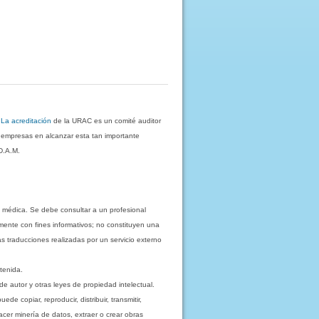
.
La acreditación
de la URAC es un comité auditor
s empresas en alcanzar esta tan importante
D.A.M.
 médica. Se debe consultar a un profesional
mente con fines informativos; no constituyen una
as traducciones realizadas por un servicio externo
tenida.
e autor y otras leyes de propiedad intelectual.
 copiar, reproducir, distribuir, transmitir,
acer minería de datos, extraer o crear obras