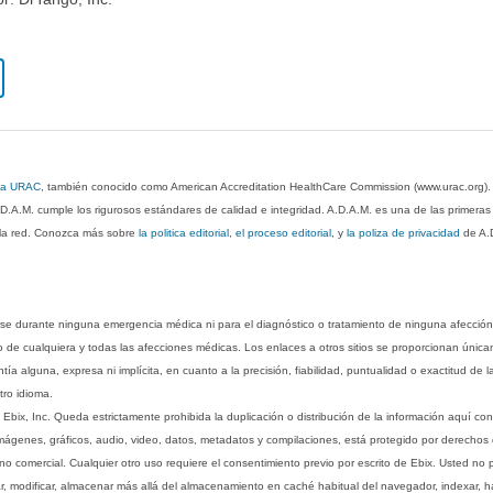
 la URAC
, también conocido como American Accreditation HealthCare Commission (www.urac.org)
.D.A.M. cumple los rigurosos estándares de calidad e integridad. A.D.A.M. es una de las primera
n la red. Conozca más sobre
la politica editorial, el proceso editorial
, y
la poliza de privacidad
de A.
rse durante ninguna emergencia médica ni para el diagnóstico o tratamiento de ninguna afección
o de cualquiera y todas las afecciones médicas. Los enlaces a otros sitios se proporcionan única
ía alguna, expresa ni implícita, en cuanto a la precisión, fiabilidad, puntualidad o exactitud de l
tro idioma.
ix, Inc. Queda estrictamente prohibida la duplicación o distribución de la información aquí con
imágenes, gráficos, audio, video, datos, metadatos y compilaciones, está protegido por derechos d
comercial. Cualquier otro uso requiere el consentimiento previo por escrito de Ebix. Usted no puede
ptar, modificar, almacenar más allá del almacenamiento en caché habitual del navegador, indexar, h