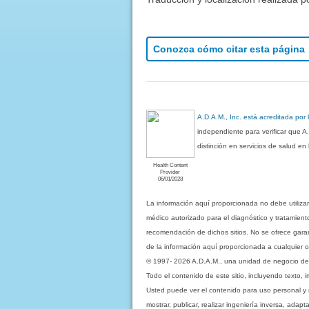
Conozca cómo citar esta página
A.D.A.M., Inc. está acreditada por
independiente para verificar que A
distinción en servicios de salud e
Health Content
Provider
06/01/2028
La información aquí proporcionada no debe utiliza
médico autorizado para el diagnóstico y tratamient
recomendación de dichos sitios. No se ofrece garant
de la información aquí proporcionada a cualquier o
© 1997- 2026 A.D.A.M., una unidad de negocio de Eb
Todo el contenido de este sitio, incluyendo texto, 
Usted puede ver el contenido para uso personal y no 
mostrar, publicar, realizar ingeniería inversa, ada