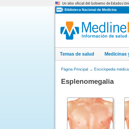
Omita
Un sitio oficial del Gobierno de Estados Un
y
Biblioteca Nacional de Medicina
vaya
al
Contenido
Temas de salud
Medicinas 
Usted
Página Principal
→
Enciclopedia médica
está
Esplenomegalia
aquí: