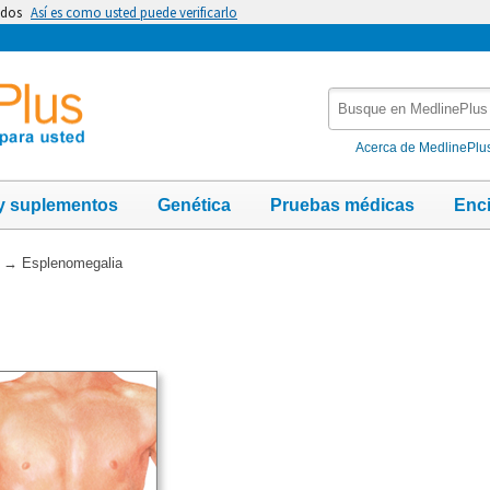
idos
Así es como usted puede verificarlo
Busque
en
MedlinePlus
Acerca de MedlinePlu
y suplementos
Genética
Pruebas médicas
Enc
→
Esplenomegalia