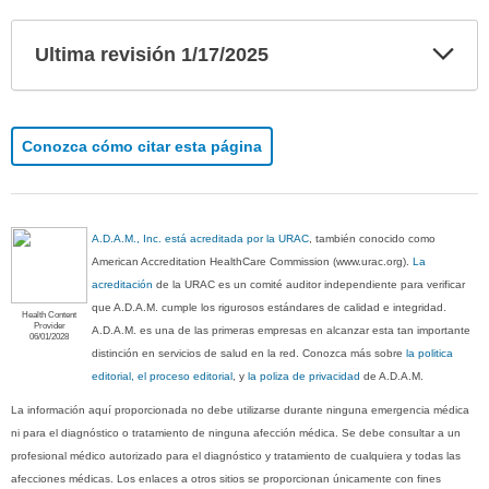
Exp
Ultima revisión 1/17/2025
sec
Conozca cómo citar esta página
A.D.A.M., Inc. está acreditada por la URAC
, también conocido como
American Accreditation HealthCare Commission (www.urac.org).
La
acreditación
de la URAC es un comité auditor independiente para verificar
que A.D.A.M. cumple los rigurosos estándares de calidad e integridad.
Health Content
Provider
A.D.A.M. es una de las primeras empresas en alcanzar esta tan importante
06/01/2028
distinción en servicios de salud en la red. Conozca más sobre
la politica
editorial, el proceso editorial
, y
la poliza de privacidad
de A.D.A.M.
La información aquí proporcionada no debe utilizarse durante ninguna emergencia médica
ni para el diagnóstico o tratamiento de ninguna afección médica. Se debe consultar a un
profesional médico autorizado para el diagnóstico y tratamiento de cualquiera y todas las
afecciones médicas. Los enlaces a otros sitios se proporcionan únicamente con fines