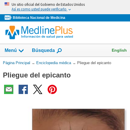
Omita
Un sitio oficial del Gobierno de Estados Unidos
y
Así es como usted puede verificarlo
vaya
Biblioteca Nacional de Medicina
al
Contenido
English
Menú
Búsqueda
Usted
Página Principal
→
Enciclopedia médica
→
Pliegue del epicanto
está
Pliegue del epicanto
aquí: