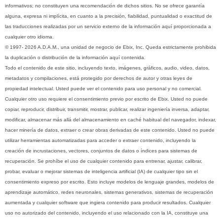
informativos; no constituyen una recomendación de dichos sitios. No se ofrece garantía
alguna, expresa ni implícita, en cuanto a la precisión, fiabilidad, puntualidad o exactitud de
las traducciones realizadas por un servicio externo de la información aquí proporcionada a
cualquier otro idioma.
© 1997- 2026 A.D.A.M., una unidad de negocio de Ebix, Inc. Queda estrictamente prohibida
la duplicación o distribución de la información aquí contenida.
Todo el contenido de este sitio, incluyendo texto, imágenes, gráficos, audio, video, datos,
metadatos y compilaciones, está protegido por derechos de autor y otras leyes de
propiedad intelectual. Usted puede ver el contenido para uso personal y no comercial.
Cualquier otro uso requiere el consentimiento previo por escrito de Ebix. Usted no puede
copiar, reproducir, distribuir, transmitir, mostrar, publicar, realizar ingeniería inversa, adaptar,
modificar, almacenar más allá del almacenamiento en caché habitual del navegador, indexar,
hacer minería de datos, extraer o crear obras derivadas de este contenido. Usted no puede
utilizar herramientas automatizadas para acceder o extraer contenido, incluyendo la
creación de incrustaciones, vectores, conjuntos de datos o índices para sistemas de
recuperación. Se prohíbe el uso de cualquier contenido para entrenar, ajustar, calibrar,
probar, evaluar o mejorar sistemas de inteligencia artificial (IA) de cualquier tipo sin el
consentimiento expreso por escrito. Esto incluye modelos de lenguaje grandes, modelos de
aprendizaje automático, redes neuronales, sistemas generativos, sistemas de recuperación
aumentada y cualquier software que ingiera contenido para producir resultados. Cualquier
uso no autorizado del contenido, incluyendo el uso relacionado con la IA, constituye una