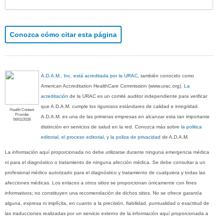
Conozca cómo citar esta página
A.D.A.M., Inc. está acreditada por la URAC
, también conocido como
American Accreditation HealthCare Commission (www.urac.org).
La
acreditación
de la URAC es un comité auditor independiente para verificar
que A.D.A.M. cumple los rigurosos estándares de calidad e integridad.
Health Content
Provider
A.D.A.M. es una de las primeras empresas en alcanzar esta tan importante
06/01/2028
distinción en servicios de salud en la red. Conozca más sobre
la politica
editorial, el proceso editorial
, y
la poliza de privacidad
de A.D.A.M.
La información aquí proporcionada no debe utilizarse durante ninguna emergencia médica
ni para el diagnóstico o tratamiento de ninguna afección médica. Se debe consultar a un
profesional médico autorizado para el diagnóstico y tratamiento de cualquiera y todas las
afecciones médicas. Los enlaces a otros sitios se proporcionan únicamente con fines
informativos; no constituyen una recomendación de dichos sitios. No se ofrece garantía
alguna, expresa ni implícita, en cuanto a la precisión, fiabilidad, puntualidad o exactitud de
las traducciones realizadas por un servicio externo de la información aquí proporcionada a