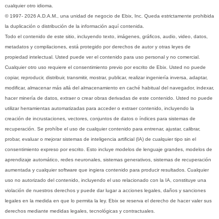
cualquier otro idioma.
© 1997- 2026 A.D.A.M., una unidad de negocio de Ebix, Inc. Queda estrictamente prohibida
la duplicación o distribución de la información aquí contenida.
Todo el contenido de este sitio, incluyendo texto, imágenes, gráficos, audio, video, datos,
metadatos y compilaciones, está protegido por derechos de autor y otras leyes de
propiedad intelectual. Usted puede ver el contenido para uso personal y no comercial.
Cualquier otro uso requiere el consentimiento previo por escrito de Ebix. Usted no puede
copiar, reproducir, distribuir, transmitir, mostrar, publicar, realizar ingeniería inversa, adaptar,
modificar, almacenar más allá del almacenamiento en caché habitual del navegador, indexar,
hacer minería de datos, extraer o crear obras derivadas de este contenido. Usted no puede
utilizar herramientas automatizadas para acceder o extraer contenido, incluyendo la
creación de incrustaciones, vectores, conjuntos de datos o índices para sistemas de
recuperación. Se prohíbe el uso de cualquier contenido para entrenar, ajustar, calibrar,
probar, evaluar o mejorar sistemas de inteligencia artificial (IA) de cualquier tipo sin el
consentimiento expreso por escrito. Esto incluye modelos de lenguaje grandes, modelos de
aprendizaje automático, redes neuronales, sistemas generativos, sistemas de recuperación
aumentada y cualquier software que ingiera contenido para producir resultados. Cualquier
uso no autorizado del contenido, incluyendo el uso relacionado con la IA, constituye una
violación de nuestros derechos y puede dar lugar a acciones legales, daños y sanciones
legales en la medida en que lo permita la ley. Ebix se reserva el derecho de hacer valer sus
derechos mediante medidas legales, tecnológicas y contractuales.