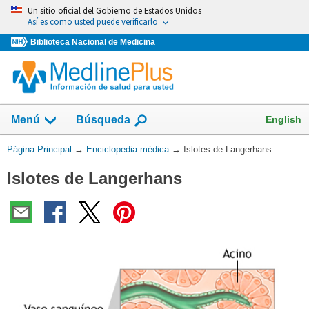
Omita
Un sitio oficial del Gobierno de Estados Unidos
y
Así es como usted puede verificarlo
vaya
Biblioteca Nacional de Medicina
al
Contenido
English
Menú
Búsqueda
Usted
Página Principal
→
Enciclopedia médica
→
Islotes de Langerhans
está
Islotes de Langerhans
aquí: