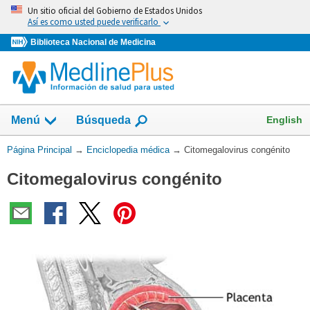
Omita
Un sitio oficial del Gobierno de Estados Unidos
y
Así es como usted puede verificarlo
vaya
Biblioteca Nacional de Medicina
al
Contenido
English
Menú
Búsqueda
Usted
Página Principal
→
Enciclopedia médica
→
Citomegalovirus congénito
está
Citomegalovirus congénito
aquí: