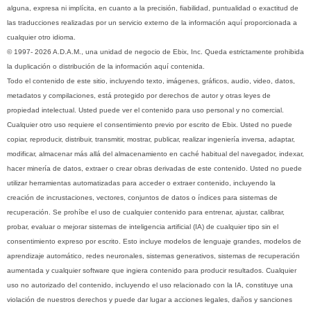
alguna, expresa ni implícita, en cuanto a la precisión, fiabilidad, puntualidad o exactitud de
las traducciones realizadas por un servicio externo de la información aquí proporcionada a
cualquier otro idioma.
© 1997- 2026 A.D.A.M., una unidad de negocio de Ebix, Inc. Queda estrictamente prohibida
la duplicación o distribución de la información aquí contenida.
Todo el contenido de este sitio, incluyendo texto, imágenes, gráficos, audio, video, datos,
metadatos y compilaciones, está protegido por derechos de autor y otras leyes de
propiedad intelectual. Usted puede ver el contenido para uso personal y no comercial.
Cualquier otro uso requiere el consentimiento previo por escrito de Ebix. Usted no puede
copiar, reproducir, distribuir, transmitir, mostrar, publicar, realizar ingeniería inversa, adaptar,
modificar, almacenar más allá del almacenamiento en caché habitual del navegador, indexar,
hacer minería de datos, extraer o crear obras derivadas de este contenido. Usted no puede
utilizar herramientas automatizadas para acceder o extraer contenido, incluyendo la
creación de incrustaciones, vectores, conjuntos de datos o índices para sistemas de
recuperación. Se prohíbe el uso de cualquier contenido para entrenar, ajustar, calibrar,
probar, evaluar o mejorar sistemas de inteligencia artificial (IA) de cualquier tipo sin el
consentimiento expreso por escrito. Esto incluye modelos de lenguaje grandes, modelos de
aprendizaje automático, redes neuronales, sistemas generativos, sistemas de recuperación
aumentada y cualquier software que ingiera contenido para producir resultados. Cualquier
uso no autorizado del contenido, incluyendo el uso relacionado con la IA, constituye una
violación de nuestros derechos y puede dar lugar a acciones legales, daños y sanciones