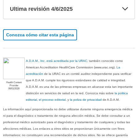
Exp
Ultima revisión 4/6/2025
sec
Conozca cómo citar esta página
A.D.A.M., Inc. está acreditada por la URAC
, también conocido como
American Accreditation HealthCare Commission (www.urac.org).
La
acreditación
de la URAC es un comité auditor independiente para verificar
que A.D.A.M. cumple los rigurosos estándares de calidad e integridad.
Health Content
Provider
A.D.A.M. es una de las primeras empresas en alcanzar esta tan importante
06/01/2028
distinción en servicios de salud en la red. Conozca más sobre
la politica
editorial, el proceso editorial
, y
la poliza de privacidad
de A.D.A.M.
La información aquí proporcionada no debe utilizarse durante ninguna emergencia médica
ni para el diagnóstico o tratamiento de ninguna afección médica. Se debe consultar a un
profesional médico autorizado para el diagnóstico y tratamiento de cualquiera y todas las
afecciones médicas. Los enlaces a otros sitios se proporcionan únicamente con fines
informativos; no constituyen una recomendación de dichos sitios. No se ofrece garantía