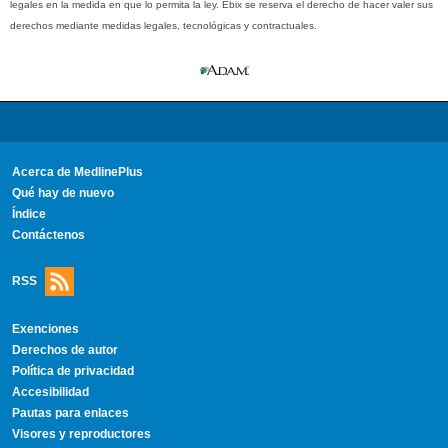
legales en la medida en que lo permita la ley. Ebix se reserva el derecho de hacer valer sus
derechos mediante medidas legales, tecnológicas y contractuales.
Acerca de MedlinePlus
Qué hay de nuevo
Índice
Contáctenos
RSS
Exenciones
Derechos de autor
Política de privacidad
Accesibilidad
Pautas para enlaces
Visores y reproductores