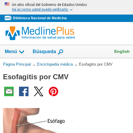
Omita
Un sitio oficial del Gobierno de Estados Unidos
y
Así es como usted puede verificarlo
vaya
Biblioteca Nacional de Medicina
al
Contenido
English
Menú
Búsqueda
Usted
Página Principal
→
Enciclopedia médica
→
Esofagitis por CMV
está
Esofagitis por CMV
aquí: