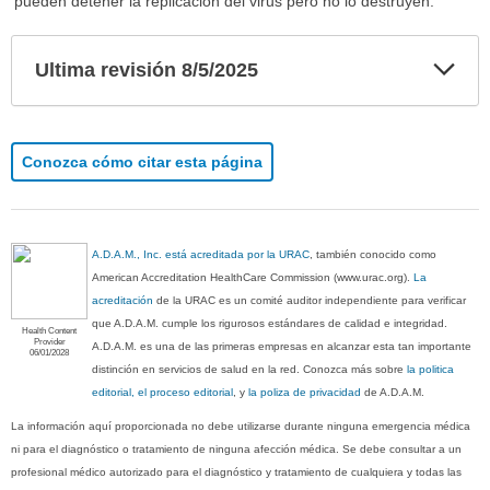
pueden detener la replicación del virus pero no lo destruyen.
Exp
Ultima revisión 8/5/2025
sec
Conozca cómo citar esta página
A.D.A.M., Inc. está acreditada por la URAC
, también conocido como
American Accreditation HealthCare Commission (www.urac.org).
La
acreditación
de la URAC es un comité auditor independiente para verificar
que A.D.A.M. cumple los rigurosos estándares de calidad e integridad.
Health Content
Provider
A.D.A.M. es una de las primeras empresas en alcanzar esta tan importante
06/01/2028
distinción en servicios de salud en la red. Conozca más sobre
la politica
editorial, el proceso editorial
, y
la poliza de privacidad
de A.D.A.M.
La información aquí proporcionada no debe utilizarse durante ninguna emergencia médica
ni para el diagnóstico o tratamiento de ninguna afección médica. Se debe consultar a un
profesional médico autorizado para el diagnóstico y tratamiento de cualquiera y todas las