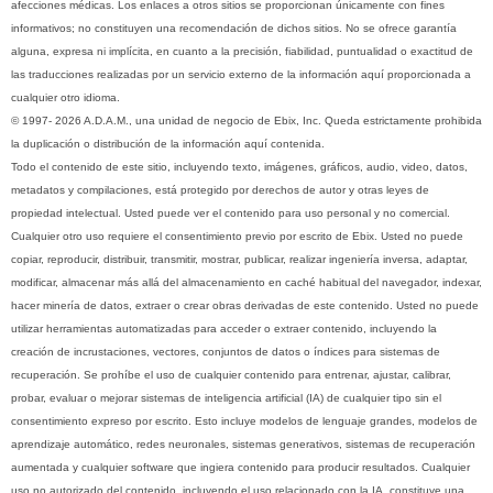
afecciones médicas. Los enlaces a otros sitios se proporcionan únicamente con fines
informativos; no constituyen una recomendación de dichos sitios. No se ofrece garantía
alguna, expresa ni implícita, en cuanto a la precisión, fiabilidad, puntualidad o exactitud de
las traducciones realizadas por un servicio externo de la información aquí proporcionada a
cualquier otro idioma.
© 1997- 2026 A.D.A.M., una unidad de negocio de Ebix, Inc. Queda estrictamente prohibida
la duplicación o distribución de la información aquí contenida.
Todo el contenido de este sitio, incluyendo texto, imágenes, gráficos, audio, video, datos,
metadatos y compilaciones, está protegido por derechos de autor y otras leyes de
propiedad intelectual. Usted puede ver el contenido para uso personal y no comercial.
Cualquier otro uso requiere el consentimiento previo por escrito de Ebix. Usted no puede
copiar, reproducir, distribuir, transmitir, mostrar, publicar, realizar ingeniería inversa, adaptar,
modificar, almacenar más allá del almacenamiento en caché habitual del navegador, indexar,
hacer minería de datos, extraer o crear obras derivadas de este contenido. Usted no puede
utilizar herramientas automatizadas para acceder o extraer contenido, incluyendo la
creación de incrustaciones, vectores, conjuntos de datos o índices para sistemas de
recuperación. Se prohíbe el uso de cualquier contenido para entrenar, ajustar, calibrar,
probar, evaluar o mejorar sistemas de inteligencia artificial (IA) de cualquier tipo sin el
consentimiento expreso por escrito. Esto incluye modelos de lenguaje grandes, modelos de
aprendizaje automático, redes neuronales, sistemas generativos, sistemas de recuperación
aumentada y cualquier software que ingiera contenido para producir resultados. Cualquier
uso no autorizado del contenido, incluyendo el uso relacionado con la IA, constituye una