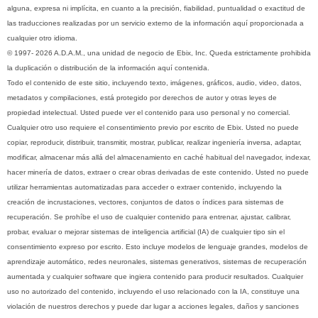
alguna, expresa ni implícita, en cuanto a la precisión, fiabilidad, puntualidad o exactitud de
las traducciones realizadas por un servicio externo de la información aquí proporcionada a
cualquier otro idioma.
© 1997- 2026 A.D.A.M., una unidad de negocio de Ebix, Inc. Queda estrictamente prohibida
la duplicación o distribución de la información aquí contenida.
Todo el contenido de este sitio, incluyendo texto, imágenes, gráficos, audio, video, datos,
metadatos y compilaciones, está protegido por derechos de autor y otras leyes de
propiedad intelectual. Usted puede ver el contenido para uso personal y no comercial.
Cualquier otro uso requiere el consentimiento previo por escrito de Ebix. Usted no puede
copiar, reproducir, distribuir, transmitir, mostrar, publicar, realizar ingeniería inversa, adaptar,
modificar, almacenar más allá del almacenamiento en caché habitual del navegador, indexar,
hacer minería de datos, extraer o crear obras derivadas de este contenido. Usted no puede
utilizar herramientas automatizadas para acceder o extraer contenido, incluyendo la
creación de incrustaciones, vectores, conjuntos de datos o índices para sistemas de
recuperación. Se prohíbe el uso de cualquier contenido para entrenar, ajustar, calibrar,
probar, evaluar o mejorar sistemas de inteligencia artificial (IA) de cualquier tipo sin el
consentimiento expreso por escrito. Esto incluye modelos de lenguaje grandes, modelos de
aprendizaje automático, redes neuronales, sistemas generativos, sistemas de recuperación
aumentada y cualquier software que ingiera contenido para producir resultados. Cualquier
uso no autorizado del contenido, incluyendo el uso relacionado con la IA, constituye una
violación de nuestros derechos y puede dar lugar a acciones legales, daños y sanciones