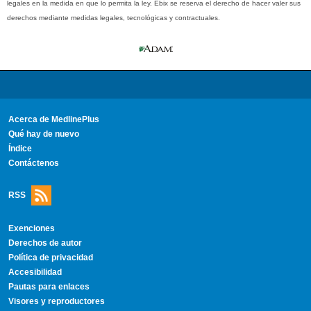
legales en la medida en que lo permita la ley. Ebix se reserva el derecho de hacer valer sus
derechos mediante medidas legales, tecnológicas y contractuales.
Acerca de MedlinePlus
Qué hay de nuevo
Índice
Contáctenos
RSS
Exenciones
Derechos de autor
Política de privacidad
Accesibilidad
Pautas para enlaces
Visores y reproductores