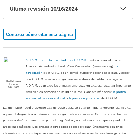
Exp
Ultima revisión 10/16/2024
sec
Conozca cómo citar esta página
A.D.A.M., Inc. está acreditada por la URAC
, también conocido como
American Accreditation HealthCare Commission (www.urac.org).
La
acreditación
de la URAC es un comité auditor independiente para verificar
que A.D.A.M. cumple los rigurosos estándares de calidad e integridad.
Health Content
Provider
A.D.A.M. es una de las primeras empresas en alcanzar esta tan importante
06/01/2028
distinción en servicios de salud en la red. Conozca más sobre
la politica
editorial, el proceso editorial
, y
la poliza de privacidad
de A.D.A.M.
La información aquí proporcionada no debe utilizarse durante ninguna emergencia médica
ni para el diagnóstico o tratamiento de ninguna afección médica. Se debe consultar a un
profesional médico autorizado para el diagnóstico y tratamiento de cualquiera y todas las
afecciones médicas. Los enlaces a otros sitios se proporcionan únicamente con fines
informativos; no constituyen una recomendación de dichos sitios. No se ofrece garantía