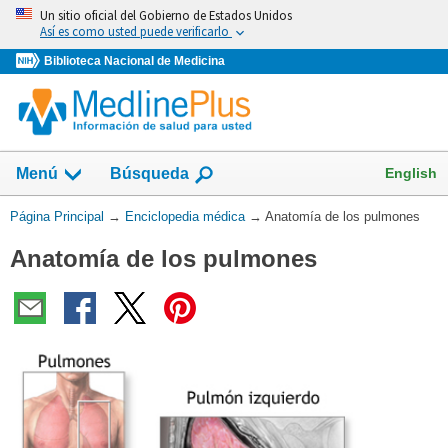
Omita
Un sitio oficial del Gobierno de Estados Unidos
y
Así es como usted puede verificarlo
vaya
Biblioteca Nacional de Medicina
al
Contenido
English
Menú
Búsqueda
Usted
Página Principal
→
Enciclopedia médica
→
Anatomía de los pulmones
está
Anatomía de los pulmones
aquí: